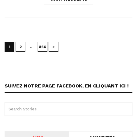
Navigation
1
2
…
866
»
des
articles
SUIVEZ NOTRE PAGE FACEBOOK, EN CLIQUANT ICI !