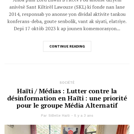
anivèsè Sant Kiltirèl Lawouze (SKL) ki fonde nan lane
2014, responsab yo anonse yon dividal aktivite tankou
konferans-deba, goute senbolik, vant ak siyati, elatriye.
Depi 17 oktòb 2023 k ap jounen komemorasyon...
CONTINUE READING
SOCIÉTÉ
Haïti / Médias : Lutter contre la
désinformation en Haïti : une priorité
pour le groupe Média Alternatif
Par
SiBelle Haiti
Il y a 3 ans