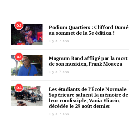
02
Podium Quartiers : Clifford Dumé
au sommet de la 3e édition !
Il y a 7 ans
03
Magnum Band affligé par la mort
de son musicien, Frank Moueza
Il y a 7 ans
04
Les étudiants de l’École Normale
Supérieure saluent la mémoire de
leur condisciple, Vania Eliacin,
décédée le 29 août dernier
Il y a 7 ans