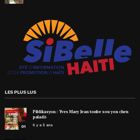
LES PLUS LUS
Piblikasyon : Yves Mary Jean tonbe sou yon chen
paladò
Il y a 5 ans
01