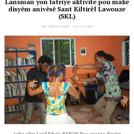
Lansman yon latriye aktivite pou make
disyèm anivèsè Sant Kiltirèl Lawouze
(SKL)
Par
SiBelle Haiti
Il y a 3 ans
Anba plim Lord Edwin BYRON Pou anonse dizyèm