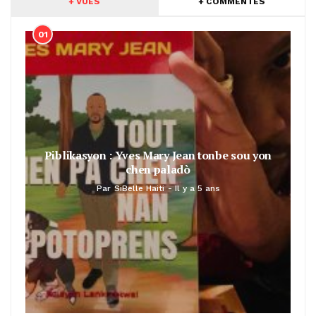
+ VUES
+ COMMENTÉS
01
Piblikasyon : Yves Mary Jean tonbe sou yon
chen paladò
Par
SiBelle Haiti
Il y a 5 ans