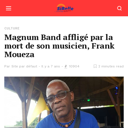
CULTURE
Magnum Band affligé par la
mort de son musicien, Frank
Moueza
Par
Site par défaut
Il y a 7 ans
10904
2 minutes read