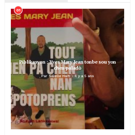
01
Piblikasyon : Yves Mary Jean tonbe sou yon
chen paladò
Par
SiBelle Haiti
Il y a 5 ans