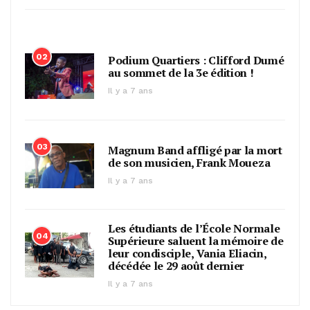
02
Podium Quartiers : Clifford Dumé
au sommet de la 3e édition !
Il y a 7 ans
03
Magnum Band affligé par la mort
de son musicien, Frank Moueza
Il y a 7 ans
Les étudiants de l’École Normale
04
Supérieure saluent la mémoire de
leur condisciple, Vania Eliacin,
décédée le 29 août dernier
Il y a 7 ans