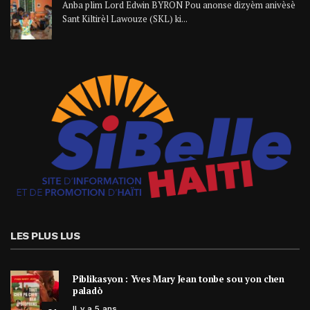
Anba plim Lord Edwin BYRON Pou anonse dizyèm anivèsè
Sant Kiltirèl Lawouze (SKL) ki...
LES PLUS LUS
Piblikasyon : Yves Mary Jean tonbe sou yon chen
paladò
Il y a 5 ans