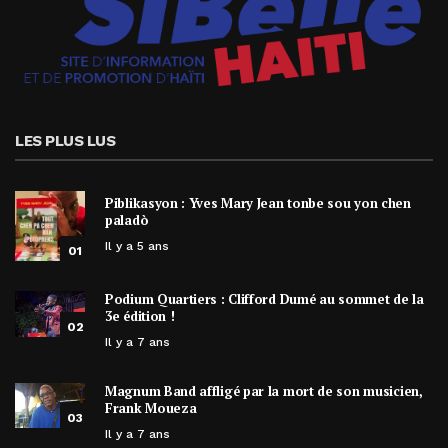
LES PLUS LUS
Piblikasyon : Yves Mary Jean tonbe sou yon chen
paladò
Il y a 5 ans
01
Podium Quartiers : Clifford Dumé au sommet de la
3e édition !
02
Il y a 7 ans
Magnum Band affligé par la mort de son musicien,
Frank Moueza
03
Il y a 7 ans