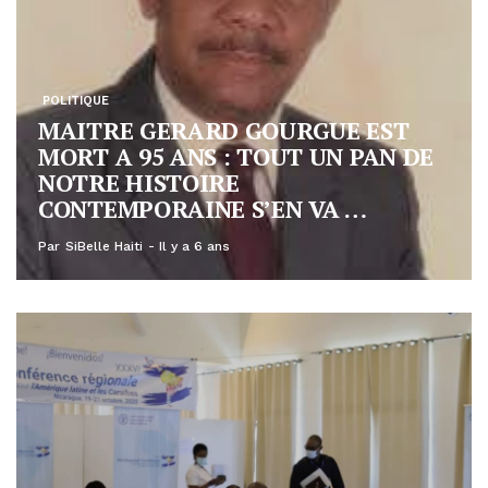
POLITIQUE
MAITRE GERARD GOURGUE EST
MORT A 95 ANS : TOUT UN PAN DE
NOTRE HISTOIRE
CONTEMPORAINE S’EN VA …
Par
SiBelle Haiti
Il y a 6 ans