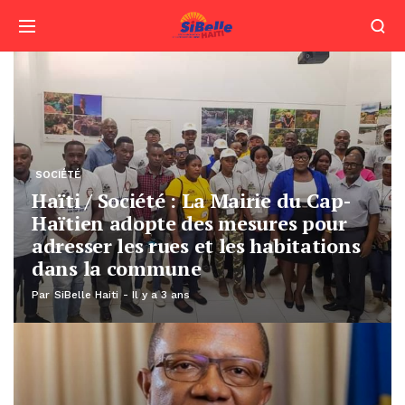
ap-
SOCIÉTÉ
ur
Haïti / Société / OPC: Présentatio
ions
des résultats de l’OPC sur les
violences basées sur le genre
Par
SiBelle Haiti
Il y a 3 ans