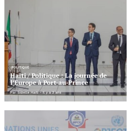
POLITIQUE
Haïti / Politique : La journée de
l’Europe à Port-au-Prince
Par
SiBelle Haiti
Il y a 3 ans