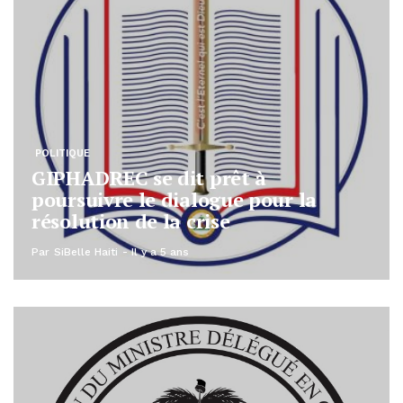
POLITIQUE
GIPHADREC se dit prêt à
poursuivre le dialogue pour la
résolution de la crise
Par
SiBelle Haiti
Il y a 5 ans