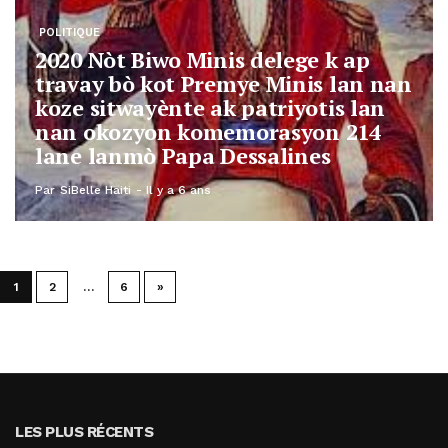
POLITIQUE
2020 Nòt Biwo Minis delege k ap
travay bò kot Premye Minis lan nan
koze sitwayènte ak patriyotis lan
nan okozyon komemorasyon 214
lane lanmò Papa Dessalines
Par
SiBelle Haiti
Il y a 6 ans
1
2
…
6
»
LES PLUS RÉCENTS