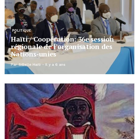
POLITIQUE
Haïti / Coopération: 36e session
régionale de l’organisation des
Nations-unies
Par
SiBelle Haiti
Il y a 6 ans