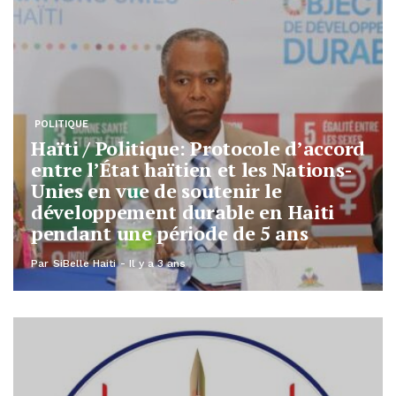
POLITIQUE
Haïti / Politique: Protocole d’accord
entre l’État haïtien et les Nations-
Unies en vue de soutenir le
développement durable en Haiti
pendant une période de 5 ans
Par
SiBelle Haiti
Il y a 3 ans