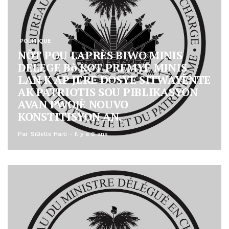
POLITIQUE
NÒT POU LAPRÈS BIWO MINIS
DELEGE Bò KOT PREMYE MINIS
LAN K AP JERE DOSYE SITWAYÈNTE
AK PATRIOTIS SOU PIBLIKASYON
AVAN PWOJÈ NOUVO
KONSTITISYON AN.
Par
SiBelle Haiti
Il y a 6 ans