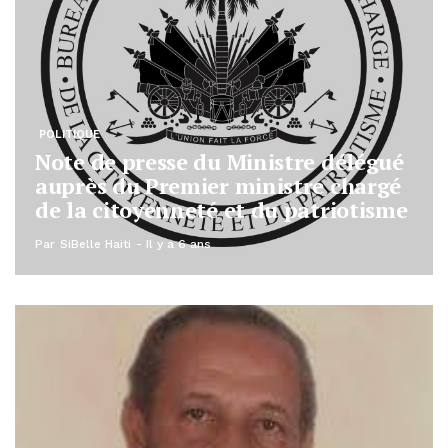
POLITIQUE
Note de presse du Ministre délégué
auprès du Premier ministre chargé
de la citoyenneté et du patriotisme
Par
SiBelle Haiti
Il y a 6 ans