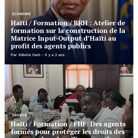
POLITIQUE
r de
Haïti / Politique / FENAFEMH :
e la
Présentation d’un document par 
au
FENAFEMH pour l’intégration des
femmes dans la politique haïtien
Par
SiBelle Haiti
Il y a 3 ans
ents
 des