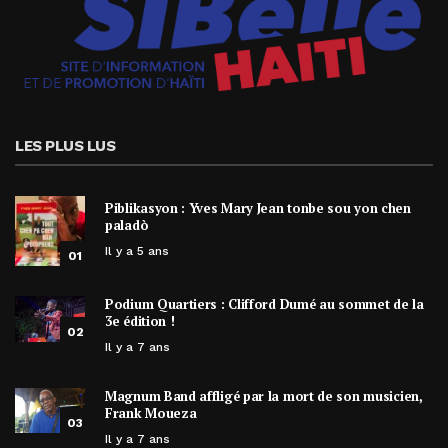
LES PLUS LUS
Piblikasyon : Yves Mary Jean tonbe sou yon chen
paladò
Il y a 5 ans
01
Podium Quartiers : Clifford Dumé au sommet de la
3e édition !
02
Il y a 7 ans
Magnum Band affligé par la mort de son musicien,
Frank Moueza
03
Il y a 7 ans