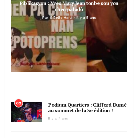
Piblikasyon : Yves Mary Jean tonbe sou yon
chen paladò
Par
SiBelle Haiti
Il y a 5 ans
02
Podium Quartiers : Clifford Dumé
au sommet de la 3e édition !
Il y a 7 ans