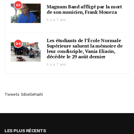
03
Magnum Band affligé par la mort
de son musicien, Frank Moueza
Il y a 7 ans
Les étudiants de l’École Normale
04
Supérieure saluent la mémoire de
leur condisciple, Vania Eliacin,
décédée le 29 août dernier
Il y a 7 ans
Tweets Sibellehaiti
LES PLUS RÉCENTS