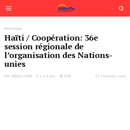
POLITIQUE
Haïti / Coopération: 36e
session régionale de
l’organisation des Nations-
unies
Par
SiBelle Haiti
Il y a 6 ans
506
1 minutes read