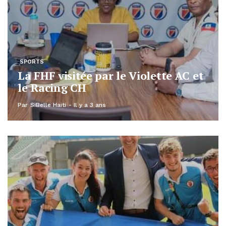
SPORTS
La FHF visitée par le Violette AC et
le Racing CH
Par
SiBelle Haiti
Il y a 3 ans