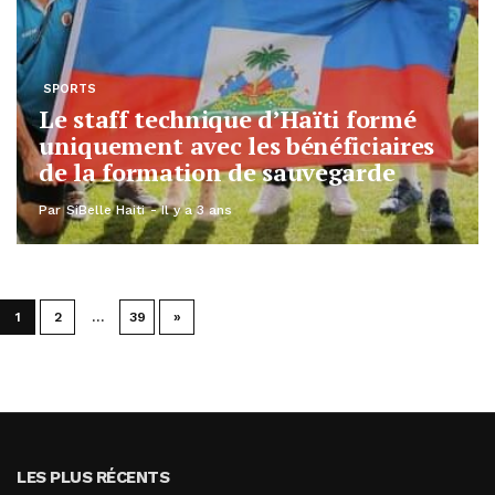
SPORTS
Le staff technique d’Haïti formé
uniquement avec les bénéficiaires
de la formation de sauvegarde
Par
SiBelle Haiti
Il y a 3 ans
1
2
…
39
»
LES PLUS RÉCENTS