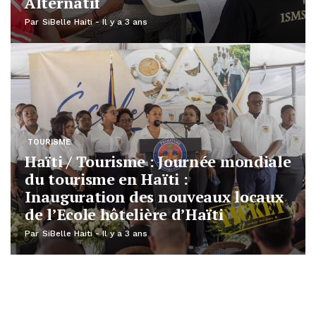
Alternatif
Par
SiBelle Haiti
Il y a 3 ans
TOURISME
Haïti / Tourisme : Journée mondiale
du tourisme en Haïti :
Inauguration des nouveaux locaux
de l’Ecole hôtelière d’Haïti
Par
SiBelle Haiti
Il y a 3 ans