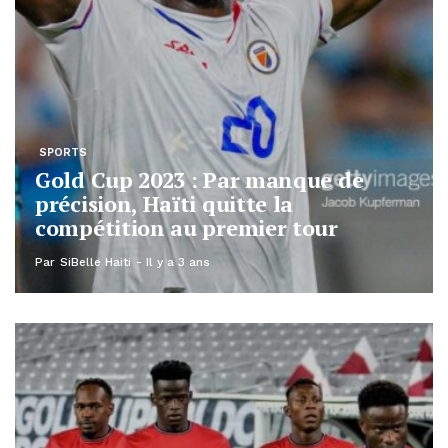
SPORTS
Gold Cup 2023 : Par manque de
précision, Haïti quitte la
compétition au premier tour
Par
SiBelle Haiti
Il y a 3 ans