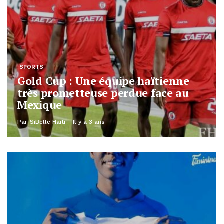
SPORTS
Gold Cup : Une équipe haïtienne
très prometteuse perdue face au
Mexique
Par
SiBelle Haiti
Il y a 3 ans