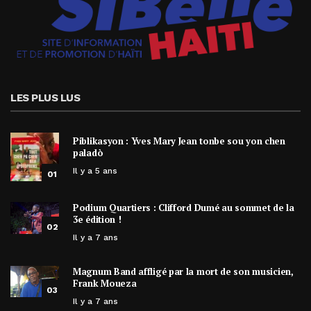
LES PLUS LUS
Piblikasyon : Yves Mary Jean tonbe sou yon chen
paladò
Il y a 5 ans
01
Podium Quartiers : Clifford Dumé au sommet de la
3e édition !
02
Il y a 7 ans
Magnum Band affligé par la mort de son musicien,
Frank Moueza
03
Il y a 7 ans