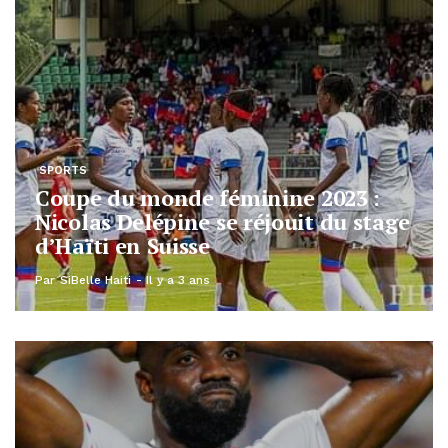
SPORTS
Coupe du monde féminine 2023 :
Nicolas Delépine se réjouit du stage
d’Haïti en Suisse
Par
SiBelle Haiti
Il y a 3 ans