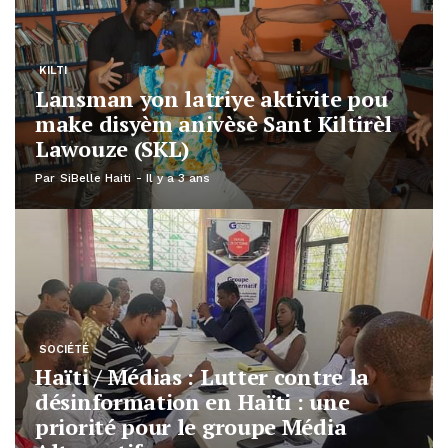
KILTI
Lansman yon latriye aktivite pou
make disyèm anivèsè Sant Kiltirèl
Lawouze (SKL)
Par
SiBelle Haiti
Il y a 3 ans
SOCIÉTÉ
Haïti / Médias : Lutter contre la
désinformation en Haïti : une
priorité pour le groupe Média