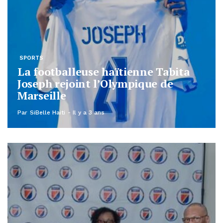
SPORTS
La footballeuse haïtienne Tabita
Joseph rejoint l’Olympique de
Marseille
Par
SiBelle Haiti
Il y a 3 ans