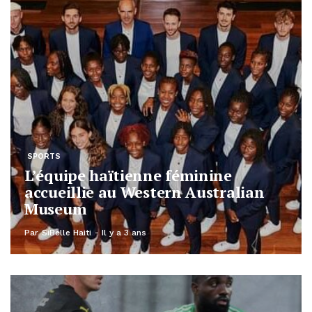
SPORTS
L’équipe haïtienne féminine
accueillie au Western Australian
Museum
Par
SiBelle Haiti
Il y a 3 ans