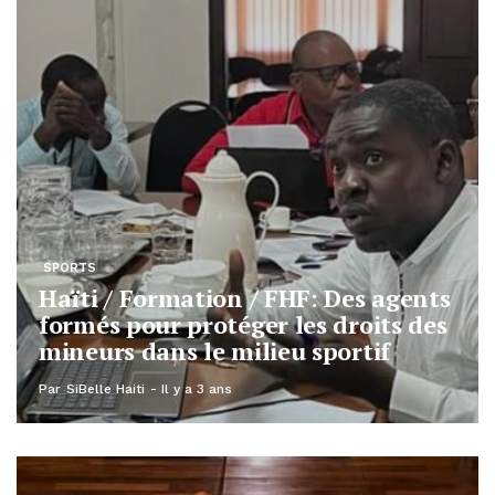
SPORTS
Haïti / Formation / FHF: Des agents
formés pour protéger les droits des
mineurs dans le milieu sportif
Par
SiBelle Haiti
Il y a 3 ans