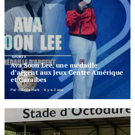
SPORTS
Ava Soon Lee, une médaille
d’argent aux Jeux Centre Amérique
et Caraïbes
Par
SiBelle Haiti
Il y a 3 ans