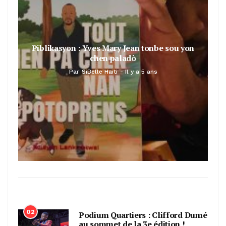
Piblikasyon : Yves Mary Jean tonbe sou yon
chen paladò
Par
SiBelle Haiti
Il y a 5 ans
02
Podium Quartiers : Clifford Dumé
au sommet de la 3e édition !