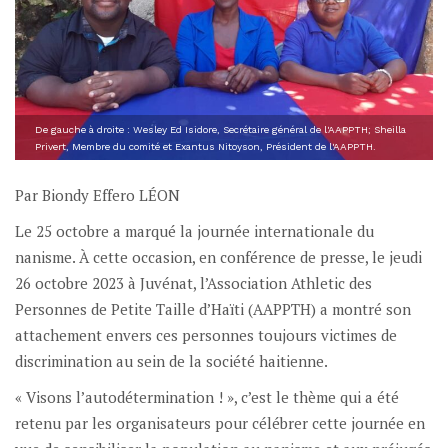
De gauche à droite : Wesley Ed Isidore, Secrétaire général de l'AAPPTH; Sheilla
Privert, Membre du comité et Exantus Nitoyson, Président de l'AAPPTH.
Par Biondy Effero LÉON
Le 25 octobre a marqué la journée internationale du
nanisme. À cette occasion, en conférence de presse, le jeudi
26 octobre 2023 à Juvénat, l’Association Athletic des
Personnes de Petite Taille d’Haïti (AAPPTH) a montré son
attachement envers ces personnes toujours victimes de
discrimination au sein de la société haitienne.
« Visons l’autodétermination ! », c’est le thème qui a été
retenu par les organisateurs pour célébrer cette journée en