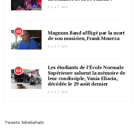
Il y a 7 ans
03
Magnum Band affligé par la mort
de son musicien, Frank Moueza
Il y a 7 ans
Les étudiants de l’École Normale
04
Supérieure saluent la mémoire de
leur condisciple, Vania Eliacin,
décédée le 29 août dernier
Il y a 7 ans
Tweets Sibellehaiti