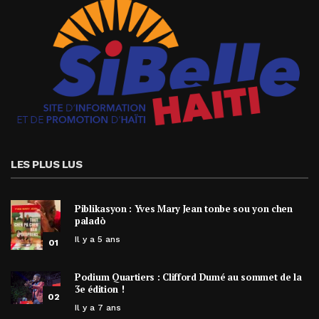
LES PLUS LUS
Piblikasyon : Yves Mary Jean tonbe sou yon chen
paladò
Il y a 5 ans
01
Podium Quartiers : Clifford Dumé au sommet de la
3e édition !
02
Il y a 7 ans