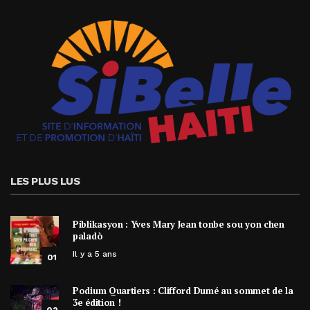
LES PLUS LUS
Piblikasyon : Yves Mary Jean tonbe sou yon chen
paladò
Il y a 5 ans
01
Podium Quartiers : Clifford Dumé au sommet de la
3e édition !
02