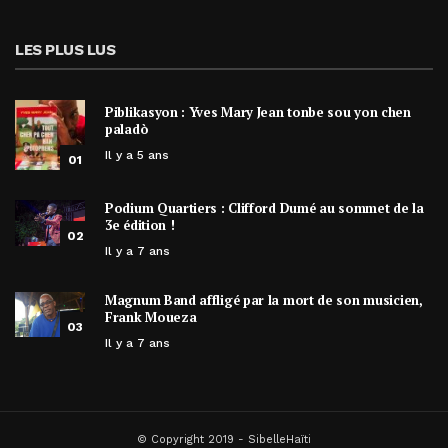
LES PLUS LUS
Piblikasyon : Yves Mary Jean tonbe sou yon chen
paladò
Il y a 5 ans
01
Podium Quartiers : Clifford Dumé au sommet de la
3e édition !
02
Il y a 7 ans
Magnum Band affligé par la mort de son musicien,
Frank Moueza
03
Il y a 7 ans
© Copyright 2019 - SibelleHaïti