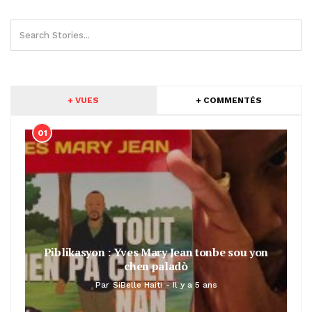
+ VUES
+ COMMENTÉS
01
Piblikasyon : Yves Mary Jean tonbe sou yon
chen paladò
Par
SiBelle Haiti
Il y a 5 ans