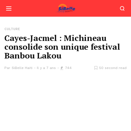
CULTURE
Cayes-Jacmel : Michineau
consolide son unique festival
Banbou Lakou
Par
SiBelle Haiti
Il y a 7 ans
744
50 second read