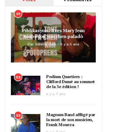
01
Piblikasyon : Yves Mary Jean
tonbe sou yon chen paladò
Par
SiBelle Haiti
Il y a 5 ans
Podium Quartiers :
02
Clifford Dumé au sommet
de la 3e édition !
Il y a 7 ans
Magnum Band affligé par
03
la mort de son musicien,
Frank Moueza