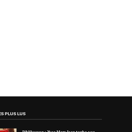
ES PLUS LUS
Piblikasyon : Yves Mary Jean tonbe sou