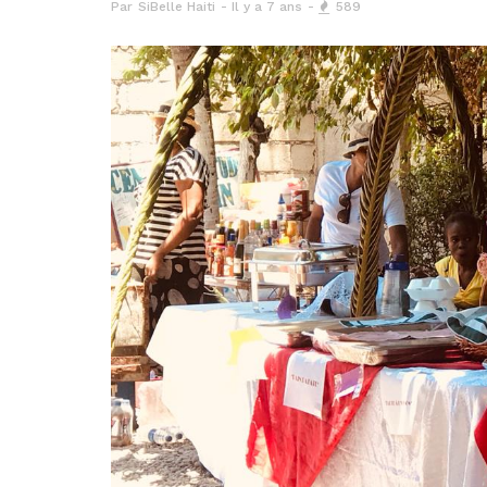
Par
SiBelle Haiti
Il y a 7 ans
589