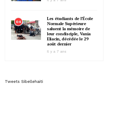
Il y a 7 ans
Les étudiants de l’École
04
Normale Supérieure
saluent la mémoire de
leur condisciple, Vania
Eliacin, décédée le 29
août dernier
Il y a 7 ans
Tweets Sibellehaiti