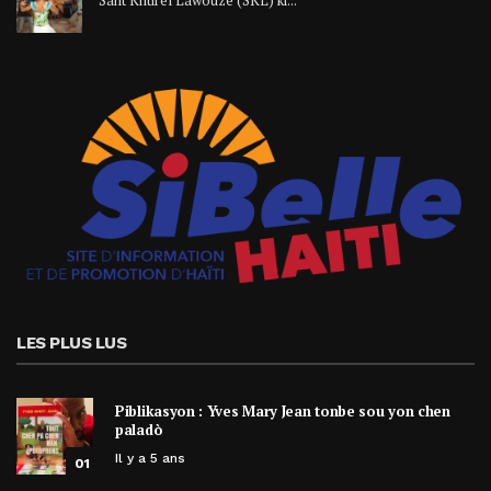
LES PLUS LUS
Piblikasyon : Yves Mary Jean tonbe sou yon chen
paladò
Il y a 5 ans
01