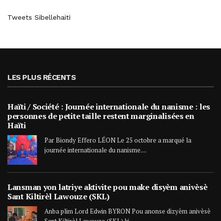
Tweets Sibellehaiti
LES PLUS RÉCENTS
Haïti / Société : Journée internationale du nanisme : les
personnes de petite taille restent marginalisées en
Haïti
Par Biondy Effero LÉON Le 25 octobre a marqué la
journée internationale du nanisme....
Lansman yon latriye aktivite pou make disyèm anivèsè
Sant Kiltirèl Lawouze (SKL)
Anba plim Lord Edwin BYRON Pou anonse dizyèm anivèsè
Sant Kiltirèl Lawouze (SKL) ki...