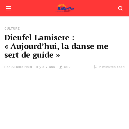
CULTURE
Dieufel Lamisere :
« Aujourd’hui, la danse me
sert de guide »
Par
SiBelle Haiti
Il y a 7 ans
692
2 minutes read