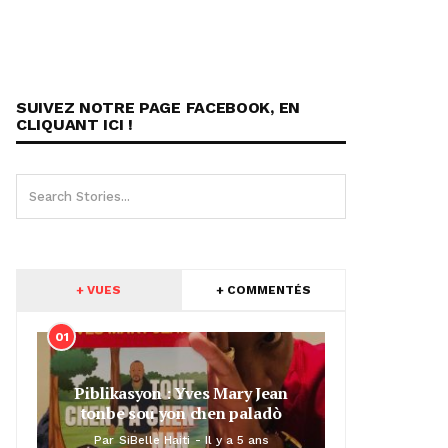
SUIVEZ NOTRE PAGE FACEBOOK, EN
CLIQUANT ICI !
+ VUES
+ COMMENTÉS
01
Piblikasyon : Yves Mary Jean
tonbe sou yon chen paladò
Par
SiBelle Haiti
Il y a 5 ans