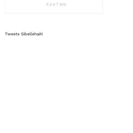
Il y a 7 ans
Tweets Sibellehaiti