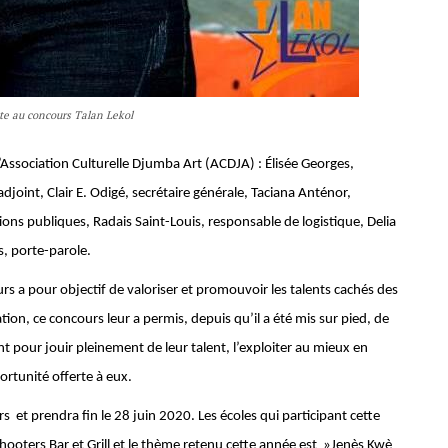
te au concours Talan Lekol
 l’Association Culturelle Djumba Art (ACDJA) : Élisée Georges,
oint, Clair E. Odigé, secrétaire générale, Taciana Anténor,
ons publiques, Radais Saint-Louis, responsable de logistique, Delia
, porte-parole.
rs a pour objectif de valoriser et promouvoir les talents cachés des
ion, ce concours leur a permis, depuis qu’il a été mis sur pied, de
nt pour jouir pleinement de leur talent, l’exploiter au mieux en
ortunité offerte à eux.
s et prendra fin le 28 juin 2020. Les écoles qui participant cette
ooters Bar et Grill et le thème retenu cette année est »Jenès Kwè