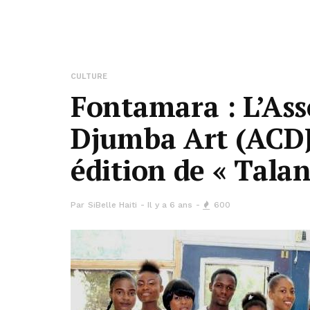
CULTURE
Fontamara : L’Ass
Djumba Art (ACDJ
édition de « Talan
Par
SiBelle Haiti
Il y a 6 ans
600