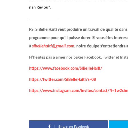
nan Rèv ou”.
______________
PS: SiBelle Haïti veut produire un travail de qualité dan
programme pour qu’il puisse durer. Si vous êtes intéress
à
sibellehaiti@gmail.com
,
notre équipe s’entretiendra 
N’hésitez pas à aimer nos pages Facebook, Twitter et Instag
https://www.facebook.com/SiBelleHaiti/
https://twitter.com/SiBelleHaiti?s=08
https://www.instagram.com/invites/contact/?i=1w2s
Share on Facebook