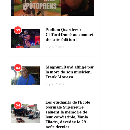
Podium Quartiers :
02
Clifford Dumé au sommet
de la 3e édition !
Il y a 7 ans
Magnum Band affligé par
03
la mort de son musicien,
Frank Moueza
Il y a 7 ans
Les étudiants de l’École
04
Normale Supérieure
saluent la mémoire de
leur condisciple, Vania
Eliacin, décédée le 29
août dernier