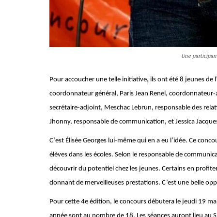
Une participan
Pour accoucher une telle initiative, ils ont été 8 jeunes de
coordonnateur général, Paris Jean Renel, coordonnateur-adj
secrétaire-adjoint, Meschac Lebrun, responsable des relati
Jhonny, responsable de communication, et Jessica Jacques
C’est Élisée Georges lui-même qui en a eu l’idée. Ce concou
élèves dans les écoles. Selon le responsable de communicat
découvrir du potentiel chez les jeunes. Certains en profite
donnant de merveilleuses prestations. C’est une belle opp
Pour cette 4e édition, le concours débutera le jeudi 19 mar
année sont au nombre de 18. Les séances auront lieu au Sh