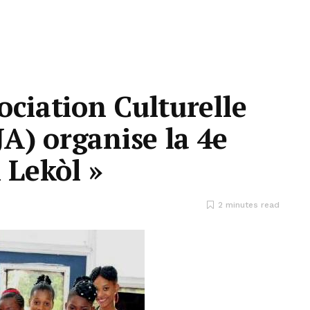
ociation Culturelle
A) organise la 4e
 Lekòl »
2 minutes read