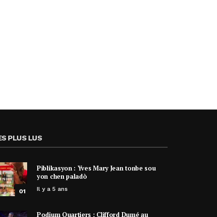
ES PLUS LUS
Piblikasyon : Yves Mary Jean tonbe sou
yon chen paladò
Il y a 5 ans
01
Podium Quartiers : Clifford Dumé au