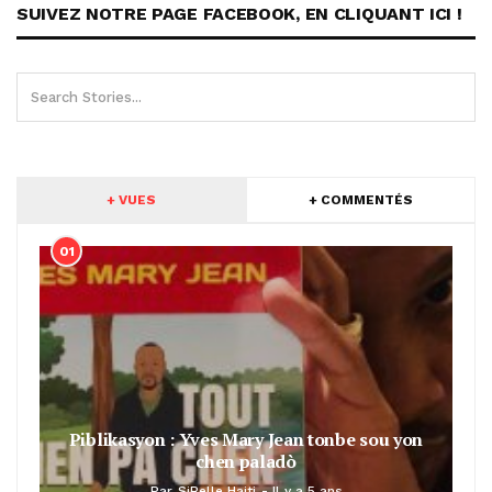
SUIVEZ NOTRE PAGE FACEBOOK, EN CLIQUANT ICI !
+ VUES
+ COMMENTÉS
01
Piblikasyon : Yves Mary Jean tonbe sou yon
chen paladò
Par
SiBelle Haiti
Il y a 5 ans