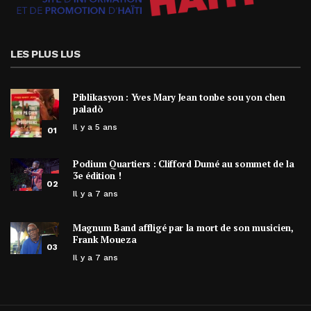
LES PLUS LUS
Piblikasyon : Yves Mary Jean tonbe sou yon chen
paladò
Il y a 5 ans
01
Podium Quartiers : Clifford Dumé au sommet de la
3e édition !
02
Il y a 7 ans
Magnum Band affligé par la mort de son musicien,
Frank Moueza
03
Il y a 7 ans