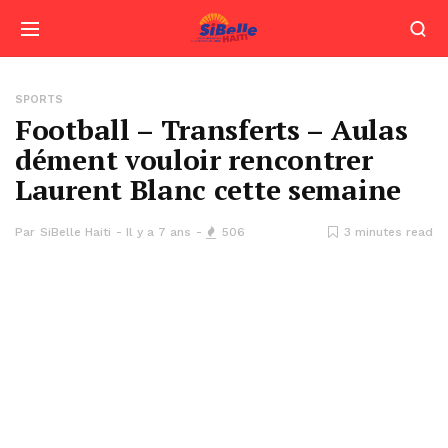
SPORTS
Football – Transferts – Aulas
dément vouloir rencontrer
Laurent Blanc cette semaine
Par
SiBelle Haiti
Il y a 7 ans
506
3 minutes read