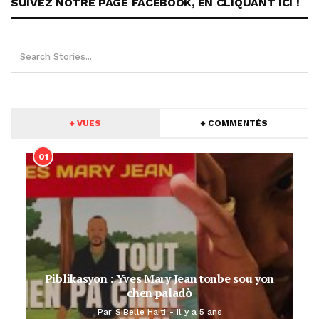
SUIVEZ NOTRE PAGE FACEBOOK, EN CLIQUANT ICI !
+ VUES
+ COMMENTÉS
01
Piblikasyon : Yves Mary Jean tonbe sou yon
chen paladò
Par
SiBelle Haiti
Il y a 5 ans