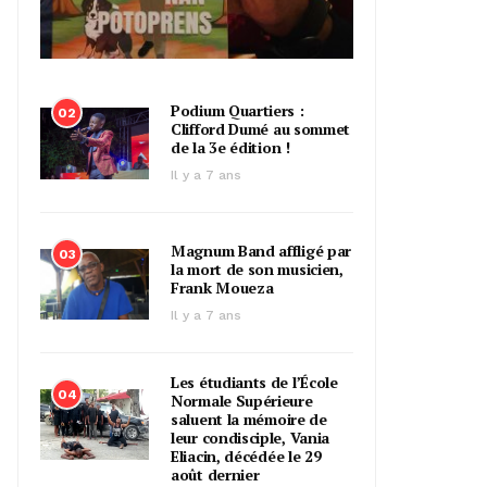
Podium Quartiers :
02
Clifford Dumé au sommet
de la 3e édition !
Il y a 7 ans
Magnum Band affligé par
03
la mort de son musicien,
Frank Moueza
Il y a 7 ans
Les étudiants de l’École
04
Normale Supérieure
saluent la mémoire de
leur condisciple, Vania
Eliacin, décédée le 29
août dernier