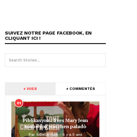
SUIVEZ NOTRE PAGE FACEBOOK, EN
CLIQUANT ICI !
+ VUES
+ COMMENTÉS
01
Piblikasyon : Yves Mary Jean
tonbe sou yon chen paladò
Par
SiBelle Haiti
Il y a 5 ans