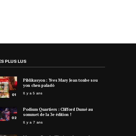
ES PLUS LUS
Piblikasyon : Yves Mary Jean tonbe sou
yon chen paladò
Il y a 5 ans
01
Podium Quartiers : Clifford Dumé au
sommet de la 3e édition !
02
Il y a 7 ans