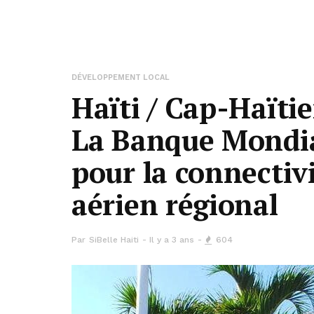
DÉVELOPPEMENT LOCAL
Haïti / Cap-Haïtie
La Banque Mondia
pour la connectiv
aérien régional
Par
SiBelle Haiti
Il y a 3 ans
604