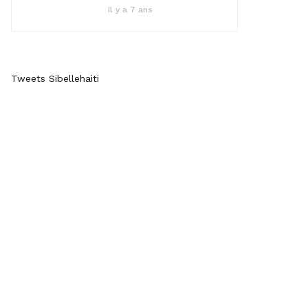
Il y a 7 ans
Tweets Sibellehaiti