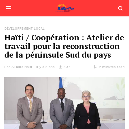
DÉVELOPPEMENT LOCAL
Haïti / Coopération : Atelier de
travail pour la reconstruction
de la péninsule Sud du pays
Par
SiBelle Haiti
Il y a 5 ans
307
2 minutes read