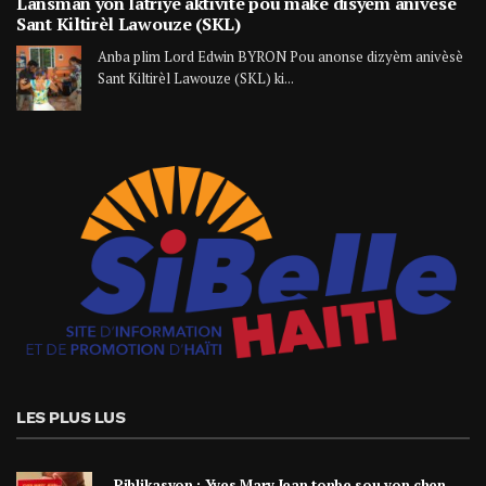
Lansman yon latriye aktivite pou make disyèm anivèsè
Sant Kiltirèl Lawouze (SKL)
Anba plim Lord Edwin BYRON Pou anonse dizyèm anivèsè
Sant Kiltirèl Lawouze (SKL) ki...
LES PLUS LUS
Piblikasyon : Yves Mary Jean tonbe sou yon chen