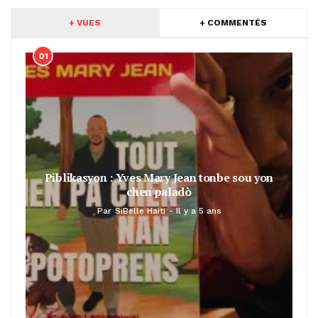
+ VUES
+ COMMENTÉS
01
Piblikasyon : Yves Mary Jean tonbe sou yon
chen paladò
Par
SiBelle Haiti
Il y a 5 ans