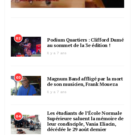
02
Podium Quartiers : Clifford Dumé
au sommet de la 3e édition !
Il y a 7 ans
03
Magnum Band affligé par la mort
de son musicien, Frank Moueza
Il y a 7 ans
Les étudiants de l’École Normale
04
Supérieure saluent la mémoire de
leur condisciple, Vania Eliacin,
décédée le 29 août dernier