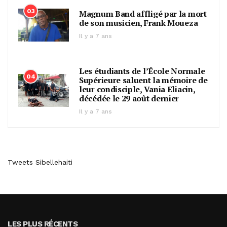
03
Magnum Band affligé par la mort
de son musicien, Frank Moueza
Il y a 7 ans
Les étudiants de l’École Normale
04
Supérieure saluent la mémoire de
leur condisciple, Vania Eliacin,
décédée le 29 août dernier
Il y a 7 ans
Tweets Sibellehaiti
LES PLUS RÉCENTS