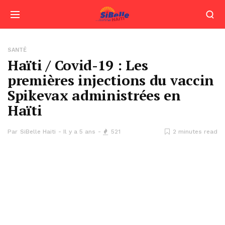
SANTÉ
Haïti / Covid-19 : Les
premières injections du vaccin
Spikevax administrées en
Haïti
Par
SiBelle Haiti
Il y a 5 ans
521
2 minutes read