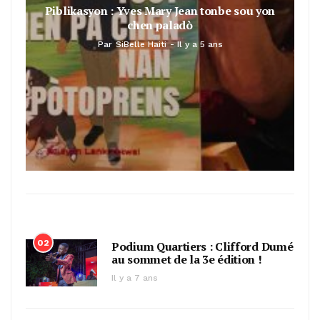
Piblikasyon : Yves Mary Jean tonbe sou yon
chen paladò
Par
SiBelle Haiti
Il y a 5 ans
02
Podium Quartiers : Clifford Dumé
au sommet de la 3e édition !
Il y a 7 ans