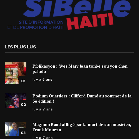
LES PLUS LUS
Piblikasyon : Yves Mary Jean tonbe sou yon chen
paladò
Il y a 5 ans
01
Podium Quartiers : Clifford Dumé au sommet de la
3e édition !
02
Il y a 7 ans
Magnum Band affligé par la mort de son musicien,
Frank Moueza
03
Il y a 7 ans