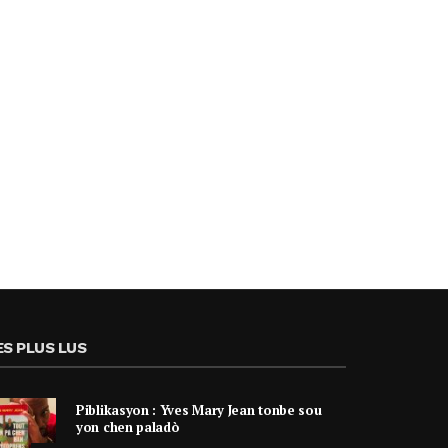
ES PLUS LUS
Piblikasyon : Yves Mary Jean tonbe sou
yon chen paladò