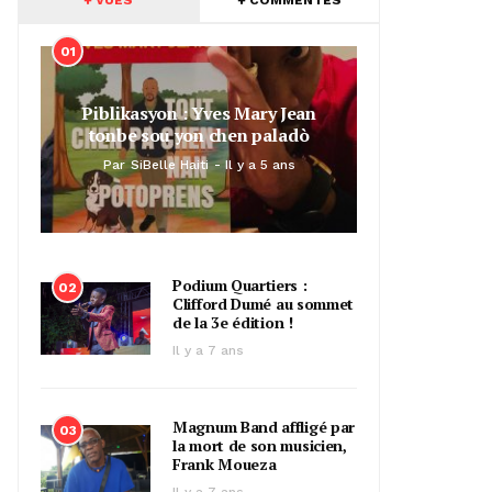
01
Piblikasyon : Yves Mary Jean
tonbe sou yon chen paladò
Par
SiBelle Haiti
Il y a 5 ans
Podium Quartiers :
02
Clifford Dumé au sommet
de la 3e édition !
Il y a 7 ans
Magnum Band affligé par
03
la mort de son musicien,
Frank Moueza