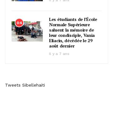
Il y a 7 ans
Les étudiants de l’École
04
Normale Supérieure
saluent la mémoire de
leur condisciple, Vania
Eliacin, décédée le 29
août dernier
Il y a 7 ans
Tweets Sibellehaiti