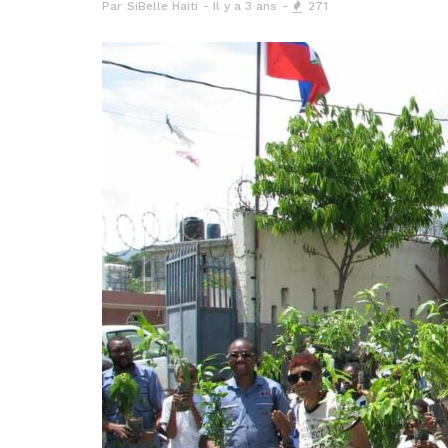
Par
SiBelle Haiti
Il y a 3 ans
271