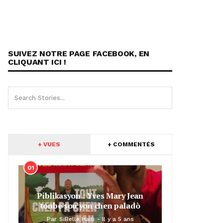
SUIVEZ NOTRE PAGE FACEBOOK, EN
CLIQUANT ICI !
+ VUES
+ COMMENTÉS
01
Piblikasyon : Yves Mary Jean
tonbe sou yon chen paladò
Par
SiBelle Haiti
Il y a 5 ans