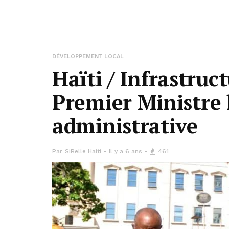
DÉVELOPPEMENT LOCAL
Haïti / Infrastruct
Premier Ministre h
administrative
Par
SiBelle Haiti
Il y a 6 ans
461