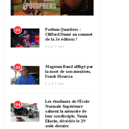
Podium Quartiers :
02
Clifford Dumé au sommet
de la 3e édition !
Il y a 7 ans
Magnum Band affligé par
03
la mort de son musicien,
Frank Moueza
Il y a 7 ans
Les étudiants de l’École
04
Normale Supérieure
saluent la mémoire de
leur condisciple, Vania
Eliacin, décédée le 29
août dernier