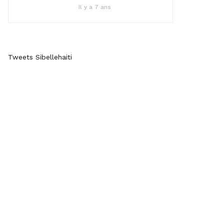
Il y a 7 ans
Tweets Sibellehaiti