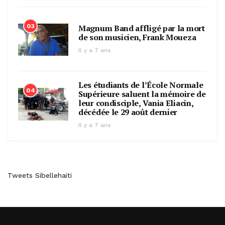
03
Magnum Band affligé par la mort
de son musicien, Frank Moueza
Il y a 7 ans
Les étudiants de l’École Normale
04
Supérieure saluent la mémoire de
leur condisciple, Vania Eliacin,
décédée le 29 août dernier
Il y a 7 ans
Tweets Sibellehaiti