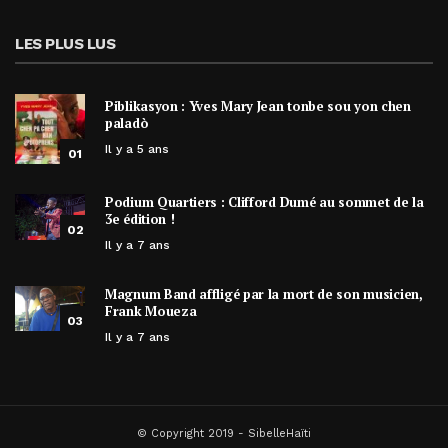
LES PLUS LUS
Piblikasyon : Yves Mary Jean tonbe sou yon chen
paladò
Il y a 5 ans
01
Podium Quartiers : Clifford Dumé au sommet de la
3e édition !
02
Il y a 7 ans
Magnum Band affligé par la mort de son musicien,
Frank Moueza
03
Il y a 7 ans
© Copyright 2019 - SibelleHaïti