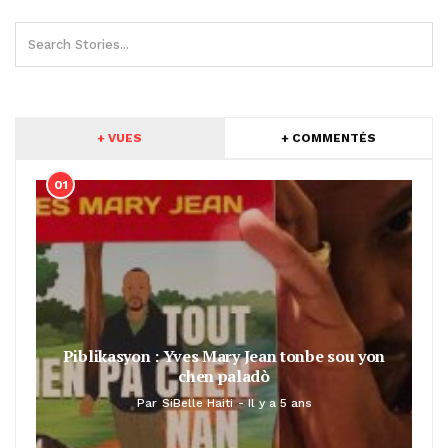
+ VUES
+ COMMENTÉS
01
Piblikasyon : Yves Mary Jean tonbe sou yon
chen paladò
Par
SiBelle Haiti
Il y a 5 ans