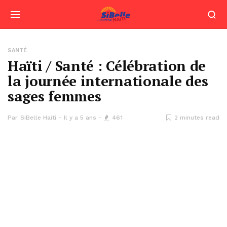
SANTÉ
Haïti / Santé : Célébration de
la journée internationale des
sages femmes
Par
SiBelle Haiti
Il y a 5 ans
461
2 minutes read