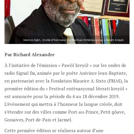
Manno Ejèn, invité d'honneur du Festival Entènasyonal Literati Kreyòl
Par Richard Alexandre
À l’initiative de l’émission « Pawòl kreyòl » sur les ondes de
radio Signal fm, animée par le poète Anivince Jean-Baptiste,
en partenariat avec la Fondation Maurice A. Sixto (FMAS), la
première édition du « Festival entènasyonal literati kreyòl »
est annoncée pour la période du 4 au 18 décembre 2019.
L’évènement qui mettra à l’honneur la langue créole, doit
s’étendre sur des villes comme Port-au-Prince, Petit-gôave,
Gonaives, Port-de-Paix et Jacmel.
Cette première édition se réalisera autour d’une