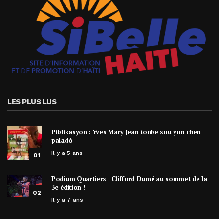
LES PLUS LUS
Piblikasyon : Yves Mary Jean tonbe sou yon chen
paladò
Il y a 5 ans
01
Podium Quartiers : Clifford Dumé au sommet de la
3e édition !
02
Il y a 7 ans