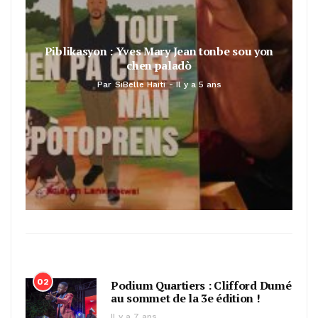
Piblikasyon : Yves Mary Jean tonbe sou yon
chen paladò
Par
SiBelle Haiti
Il y a 5 ans
02
Podium Quartiers : Clifford Dumé
au sommet de la 3e édition !
Il y a 7 ans