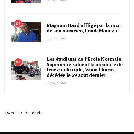
03
Magnum Band affligé par la mort
de son musicien, Frank Moueza
Il y a 7 ans
Les étudiants de l’École Normale
04
Supérieure saluent la mémoire de
leur condisciple, Vania Eliacin,
décédée le 29 août dernier
Il y a 7 ans
Tweets Sibellehaiti