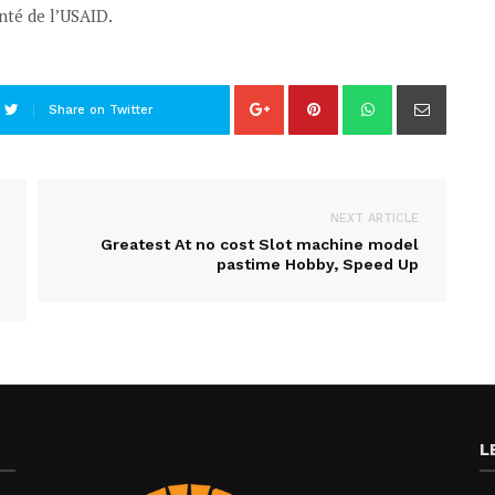
nté de l’USAID.
Share on Twitter
NEXT ARTICLE
Greatest At no cost Slot machine model
pastime Hobby, Speed Up
L