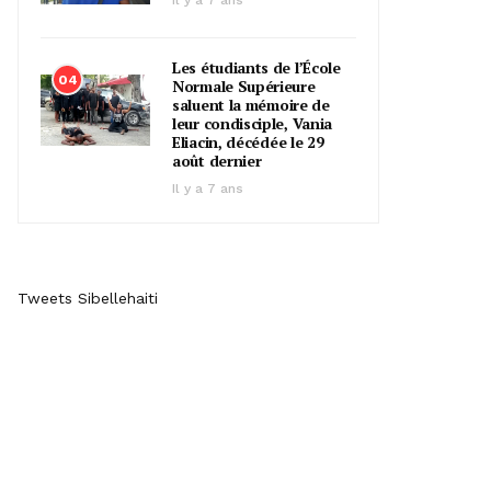
Il y a 7 ans
Les étudiants de l’École
04
Normale Supérieure
saluent la mémoire de
leur condisciple, Vania
Eliacin, décédée le 29
août dernier
Il y a 7 ans
Tweets Sibellehaiti