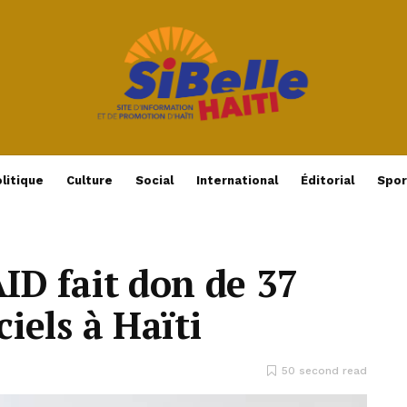
litique
Culture
Social
International
Éditorial
Spor
AID fait don de 37
ciels à Haïti
50 second read