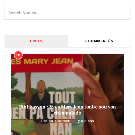
+ VUES
+ COMMENTÉS
01
Piblikasyon : Yves Mary Jean tonbe sou yon
chen paladò
Par
SiBelle Haiti
Il y a 5 ans