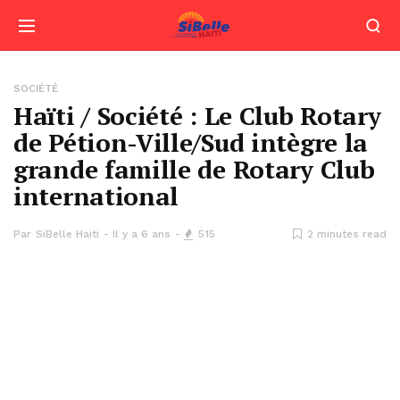
SOCIÉTÉ
Haïti / Société : Le Club Rotary
de Pétion-Ville/Sud intègre la
grande famille de Rotary Club
international
Par
SiBelle Haiti
Il y a 6 ans
515
2 minutes read