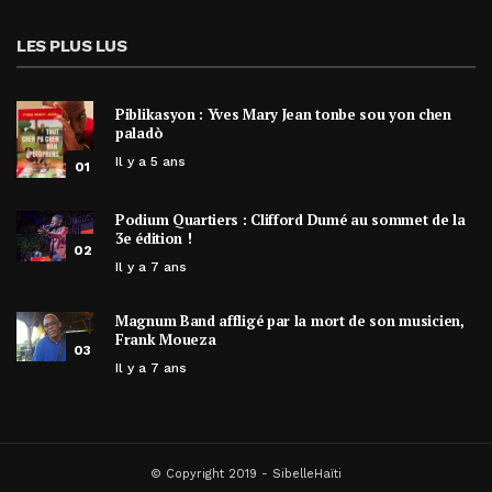
LES PLUS LUS
Piblikasyon : Yves Mary Jean tonbe sou yon chen
paladò
Il y a 5 ans
01
Podium Quartiers : Clifford Dumé au sommet de la
3e édition !
02
Il y a 7 ans
Magnum Band affligé par la mort de son musicien,
Frank Moueza
03
Il y a 7 ans
© Copyright 2019 - SibelleHaïti