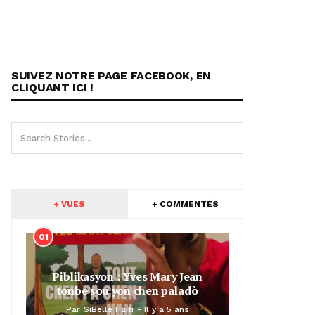
SUIVEZ NOTRE PAGE FACEBOOK, EN
CLIQUANT ICI !
+ VUES
+ COMMENTÉS
01
Piblikasyon : Yves Mary Jean
tonbe sou yon chen paladò
Par
SiBelle Haiti
Il y a 5 ans