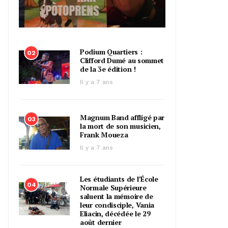
Podium Quartiers :
02
Clifford Dumé au sommet
de la 3e édition !
Il y a 7 ans
Magnum Band affligé par
03
la mort de son musicien,
Frank Moueza
Il y a 7 ans
Les étudiants de l’École
04
Normale Supérieure
saluent la mémoire de
leur condisciple, Vania
Eliacin, décédée le 29
août dernier