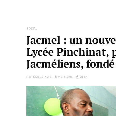
SOCIAL
Jacmel : un nouve
Lycée Pinchinat, 
Jacméliens, fondé
Par
SiBelle Haiti
Il y a 7 ans
2564