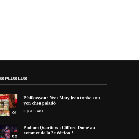
ES PLUS LUS
Piblikasyon : Yves Mary Jean tonbe sou
yon chen paladò
Il y a 5 ans
01
Podium Quartiers : Clifford Dumé au
sommet de la 3e édition !
02