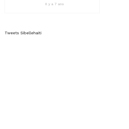
Il y a 7 ans
Tweets Sibellehaiti