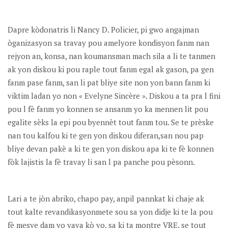
Dapre kòdonatris li Nancy D. Policier, pi gwo angajman
òganizasyon sa travay pou amelyore kondisyon fanm nan
rejyon an, konsa, nan koumansman mach sila a li te tanmen
ak yon diskou ki pou raple tout fanm egal ak gason, pa gen
fanm pase fanm, san li pat bliye site non yon bann fanm ki
viktim ladan yo non « Evelyne Sincère ». Diskou a ta pra l fini
pou l fè fanm yo konnen se ansanm yo ka mennen lit pou
egalite sèks la epi pou byennèt tout fanm tou. Se te prèske
nan tou kalfou ki te gen yon diskou diferan,san nou pap
bliye devan pakè a ki te gen yon diskou apa ki te fè konnen
fòk lajistis la fè travay li san l pa panche pou pèsonn.
Lari a te jòn abriko, chapo pay, anpil pannkat ki chaje ak
tout kalte revandikasyonmete sou sa yon didje ki te la pou
fè mesye dam yo yaya kò yo, sa ki ta montre VRE, se tout