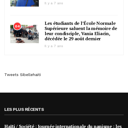
Il y a 7 ans
Les étudiants de l’École Normale
04
Supérieure saluent la mémoire de
leur condisciple, Vania Eliacin,
décédée le 29 août dernier
Il y a 7 ans
Tweets Sibellehaiti
LES PLUS RÉCENTS
Haïti / Société : Journée internationale du nanisme : les