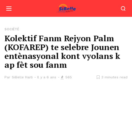
SOCIÉTÉ
Kolektif Fanm Rejyon Palm
(KOFAREP) te selebre Jounen
entènasyonal kont vyolans k
ap fèt sou fanm
Par
SiBelle Haiti
Il y a 6 ans
565
3 minutes read