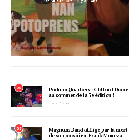
Par
SiBelle Haiti
Il y a 5 ans
02
Podium Quartiers : Clifford Dumé
au sommet de la 3e édition !
Il y a 7 ans
03
Magnum Band affligé par la mort
de son musicien, Frank Moueza