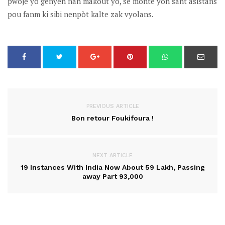
pwojè yo genyen nan makout yo, se monte yon sant asistans
pou fanm ki sibi nenpòt kalte zak vyolans.
PREVIOUS ARTICLE
Bon retour Foukifoura !
NEXT ARTICLE
19 Instances With India Now About 59 Lakh, Passing
away Part 93,000