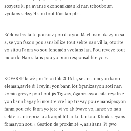
sosyete ki pa avanse ekonomikman ki nan tchouboum
vyolans seksyèl sou tout fòm lan plis.
Kòdonatris la te pousuiv pou di « yon Mach nan okazyon sa
a, se yon fason pou sansibilize tout sektè nan vil la, otorite
yo sitou Fanm yo sou fenomèn vyolans lan. Pou reveye tout
moun ki Nan silans pou yo pran responsablite yo ».
KOFAREP ki wè jou 16 oktòb 2016 la, se ansanm yon bann
eleman,savle di l reyini yon bann lòt òganizasyon soti nan
komin gresye pou bout jis Tigwav, òganizasyon sila reyalize
yon bann bagay ki moutre vre l ap travay pou emansipasyon
fanm,pou ede fanm yo jere vi yo ak fwaye yo, lanse yo nan
sektè ti antrepriz la ak anpil lòt ankò tankou: Klinik, seyans
fòmasyon sou « Gestion de proximité », asisitans. Pi gwo