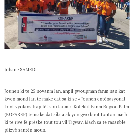
Johane SAMEDI
Jounen ki te 25 novanm lan, anpil gwoupman fanm nan kat
kwen mond lan te make dat sa ki se « Jounen entènasyonal
kont vyolans k ap fèt sou fanm ». Kolektif Fanm Rejyon Palm
(KOFAREP) te make dat sila a ak yon gwo bout tonton mach
ki te rive fè prèske tout tou vil Tigwav. Mach sa te rasanble
plizyè santèn moun.