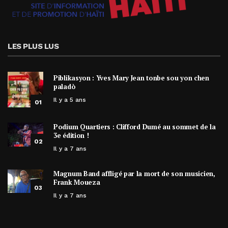
LES PLUS LUS
Piblikasyon : Yves Mary Jean tonbe sou yon chen
paladò
Il y a 5 ans
01
Podium Quartiers : Clifford Dumé au sommet de la
3e édition !
02
Il y a 7 ans
Magnum Band affligé par la mort de son musicien,
Frank Moueza
03
Il y a 7 ans