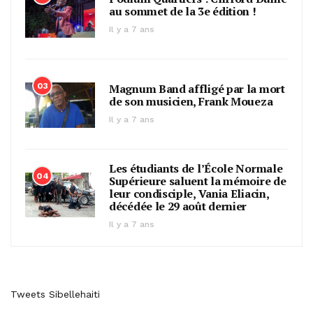
au sommet de la 3e édition !
Il y a 7 ans
03
Magnum Band affligé par la mort
de son musicien, Frank Moueza
Il y a 7 ans
Les étudiants de l’École Normale
04
Supérieure saluent la mémoire de
leur condisciple, Vania Eliacin,
décédée le 29 août dernier
Il y a 7 ans
Tweets Sibellehaiti