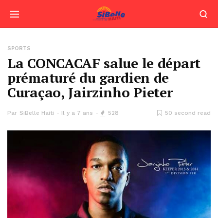
SPORTS
La CONCACAF salue le départ
prématuré du gardien de
Curaçao, Jairzinho Pieter
Par
SiBelle Haiti
Il y a 7 ans
528
50 second read