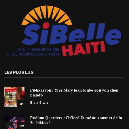
LES PLUS LUS
Piblikasyon : Yves Mary Jean tonbe sou yon chen
paladò
Il y a 5 ans
01
Podium Quartiers : Clifford Dumé au sommet de la
3e édition !
02