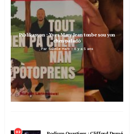
Piblikasyon : Yves Mary Jean tonbe sou yon
chen paladò
Par
SiBelle Haiti
Il y a 5 ans
02
Podium Quartiers : Clifford Dumé