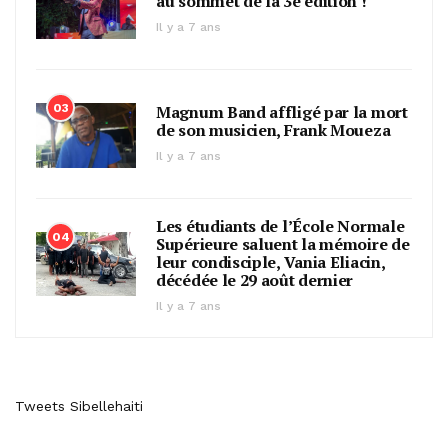
au sommet de la 3e édition !
Il y a 7 ans
03
Magnum Band affligé par la mort
de son musicien, Frank Moueza
Il y a 7 ans
Les étudiants de l’École Normale
04
Supérieure saluent la mémoire de
leur condisciple, Vania Eliacin,
décédée le 29 août dernier
Il y a 7 ans
Tweets Sibellehaiti