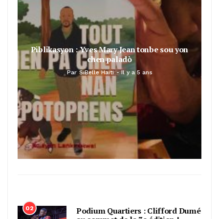
Piblikasyon : Yves Mary Jean tonbe sou yon
chen paladò
Par
SiBelle Haiti
Il y a 5 ans
02
Podium Quartiers : Clifford Dumé