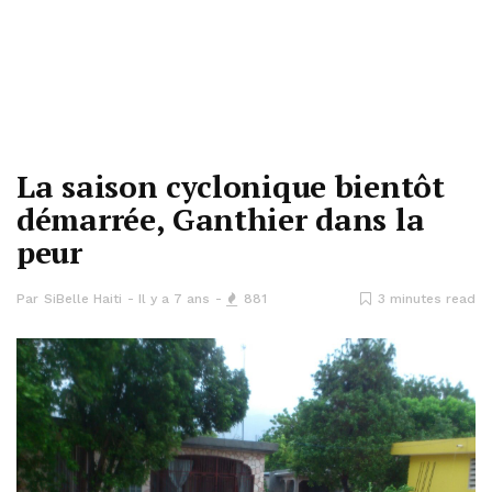
La saison cyclonique bientôt
démarrée, Ganthier dans la
peur
Par
SiBelle Haiti
Il y a 7 ans
881
3 minutes read