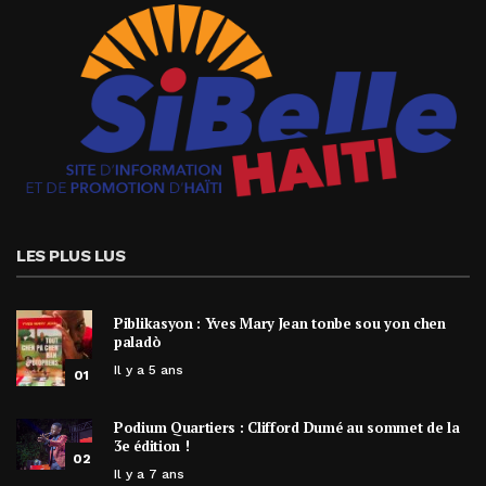
LES PLUS LUS
Piblikasyon : Yves Mary Jean tonbe sou yon chen
paladò
Il y a 5 ans
01
Podium Quartiers : Clifford Dumé au sommet de la
3e édition !
02
Il y a 7 ans