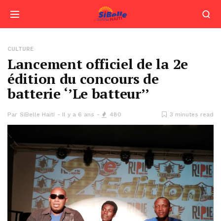
CULTURE
Lancement officiel de la 2e
édition du concours de
batterie ‘’Le batteur’’
Par
SiBelle Haiti
Il y a 6 ans
480
3 minutes read