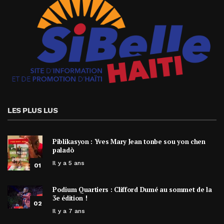
LES PLUS LUS
Piblikasyon : Yves Mary Jean tonbe sou yon chen
paladò
Il y a 5 ans
01
Podium Quartiers : Clifford Dumé au sommet de la
3e édition !
02
Il y a 7 ans