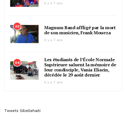
Il y a 7 ans
03
Magnum Band affligé par la mort
de son musicien, Frank Moueza
Il y a 7 ans
Les étudiants de l’École Normale
04
Supérieure saluent la mémoire de
leur condisciple, Vania Eliacin,
décédée le 29 août dernier
Il y a 7 ans
Tweets Sibellehaiti