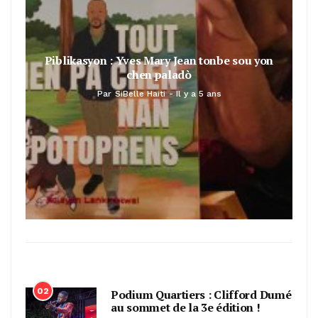
Piblikasyon : Yves Mary Jean tonbe sou yon
chen paladò
Par
SiBelle Haiti
Il y a 5 ans
02
Podium Quartiers : Clifford Dumé
au sommet de la 3e édition !