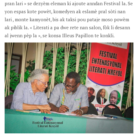
pran lari » se dezyèm eleman ki ajoute anndan Festival la. Se
yon espas kote powèt, komedyen ak eslamè pral sòti nan
lari , monte kamyonèt, bis ak taksi pou pataje moso powèm
ak piblik la. « Literati a pa dwe rete nan salon, fòk li desann
al jwenn pèp la », se konsa Illeus Papillon te konkli.