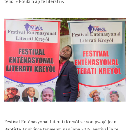
tèm: » Pouki n ap fè literati ».
Festival Entènasyonal Literati Kreyòl se yon pwojè Jean
Baptiste Annivince tanmenm nan lane 2019. Festival la te