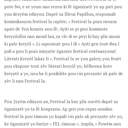
pote fwi, e se youn nan rezon ki fè òganizatè yo ap pati pou
yon dezyèm edisyon. Daprè sa Illeus Papillon, responsab
kominikasyon festival la rapòte, « Festival la pran nesans
apati de Yon konsta nou fè; Ayiti se pi gwo kominote
kreyolofòn nan mond lan, sa vle di se peyi ki bay plis moun
ki pale kreyòl ». Li rapousuiv pou l di « Ayiti gen tout dwa l
jodi a pou li pran inisyativ òganize festival entènasyonal
Literati Kreyòl lakay li ». Festival la se yon galeri, yon fenèt
pou ekspoze tout zèv literati kreyòl yo; kèlkeswa kote
kreyatè a ye, nou ba li posibilite pou vin prezante ak pale de
zèv li nan Festival la.
Pou 2zyèm edisyon an, Festival la bay plis ouvèti daprè sa
òganizatè yo ta fè konprann. Ap gen yon espas anndan
festival la pou timoun yo kapab vin pale ak prezante zèv yo,
ke òganizatè yo batize « FEL timoun ». Anplis, « Powèm nan