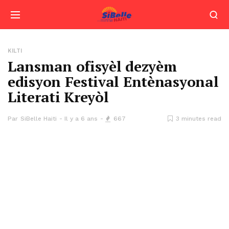
KILTI
Lansman ofisyèl dezyèm
edisyon Festival Entènasyonal
Literati Kreyòl
Par
SiBelle Haiti
Il y a 6 ans
667
3 minutes read