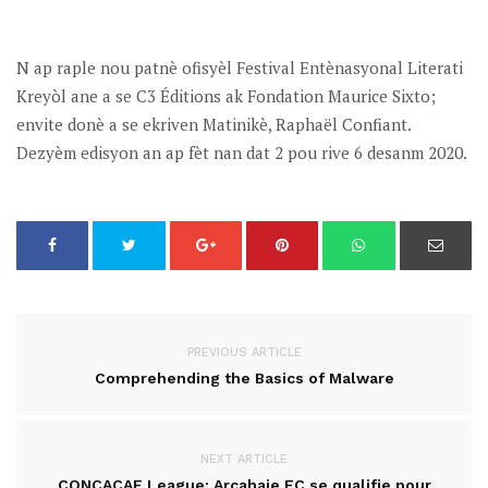
N ap raple nou patnè ofisyèl Festival Entènasyonal Literati
Kreyòl ane a se C3 Éditions ak Fondation Maurice Sixto;
envite donè a se ekriven Matinikè, Raphaël Confiant.
Dezyèm edisyon an ap fèt nan dat 2 pou rive 6 desanm 2020.
PREVIOUS ARTICLE
Comprehending the Basics of Malware
NEXT ARTICLE
CONCACAF League: Arcahaie FC se qualifie pour