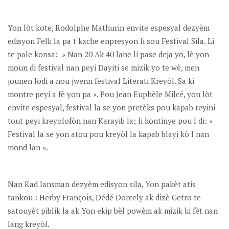
Yon lòt kote, Rodolphe Mathurin envite espesyal dezyèm
edisyon Felk la pa t kache enpresyon li sou Festival Sila. Li
te pale konsa: » Nan 20 Ak 40 lane li pase deja yo, lè yon
moun di festival nan peyi Dayiti se mizik yo te wè, men
jounen Jodi a nou jwenn festival Literati Kreyòl. Sa ki
montre peyi a fè yon pa ». Pou Jean Euphèle Milcé, yon lòt
envite espesyal, festival la se yon pretèks pou kapab reyini
tout peyi kreyolofòn nan Karayib la; li kontinye pou l di: «
Festival la se yon atou pou kreyòl la kapab blayi kò l nan
mond lan ».
Nan Kad lansman dezyèm edisyon sila, Yon pakèt atis
tankou : Herby François, Dédé Dorcely ak dizè Getro te
satouyèt piblik la ak Yon ekip bèl powèm ak mizik ki fèt nan
lang kreyòl.