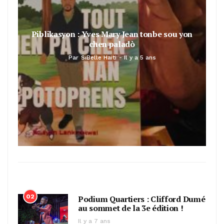
Piblikasyon : Yves Mary Jean tonbe sou yon
chen paladò
Par
SiBelle Haiti
Il y a 5 ans
02
Podium Quartiers : Clifford Dumé
au sommet de la 3e édition !
Il y a 7 ans