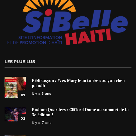
LES PLUS LUS
Piblikasyon : Yves Mary Jean tonbe sou yon chen
paladò
Il y a 5 ans
01
Podium Quartiers : Clifford Dumé au sommet de la
3e édition !
02
Il y a 7 ans