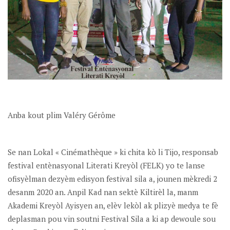
Anba kout plim Valéry Gérôme
Se nan Lokal « Cinémathèque » ki chita kò li Tijo, responsab
festival entènasyonal Literati Kreyòl (FELK) yo te lanse
ofisyèlman dezyèm edisyon festival sila a, jounen mèkredi 2
desanm 2020 an. Anpil Kad nan sektè Kiltirèl la, manm
Akademi Kreyòl Ayisyen an, elèv lekòl ak plizyè medya te fè
deplasman pou vin soutni Festival Sila a ki ap dewoule sou