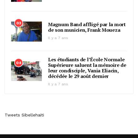
03
Magnum Band affligé par la mort
de son musicien, Frank Moueza
Il y a 7 ans
Les étudiants de l’École Normale
04
Supérieure saluent la mémoire de
leur condisciple, Vania Eliacin,
décédée le 29 août dernier
Il y a 7 ans
Tweets Sibellehaiti