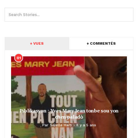
+ VUES
+ COMMENTÉS
01
Piblikasyon : Yves Mary Jean tonbe sou yon
chen paladò
Par
SiBelle Haiti
Il y a 5 ans