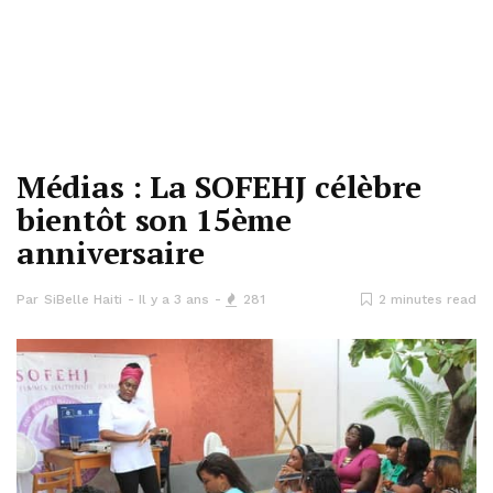
Médias : La SOFEHJ célèbre
bientôt son 15ème
anniversaire
Par
SiBelle Haiti
Il y a 3 ans
281
2 minutes read