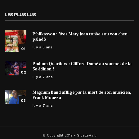
LES PLUS LUS
Piblikasyon : Yves Mary Jean tonbe sou yon chen
paladò
Il y a 5 ans
01
Podium Quartiers : Clifford Dumé au sommet de la
3e édition !
02
Il y a 7 ans
Magnum Band affligé par la mort de son musicien,
Frank Moueza
03
Il y a 7 ans
© Copyright 2019 - SibelleHaïti