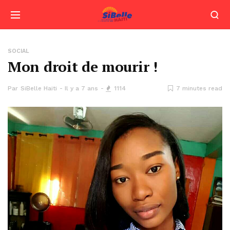
SOCIAL
Mon droit de mourir !
Par
SiBelle Haiti
Il y a 7 ans
1114
7 minutes read