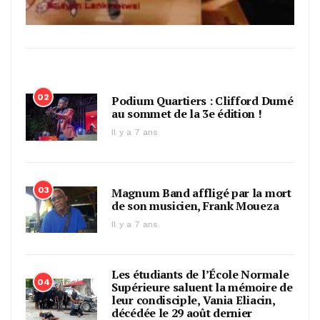
02
Podium Quartiers : Clifford Dumé
au sommet de la 3e édition !
Il y a 7 ans
03
Magnum Band affligé par la mort
de son musicien, Frank Moueza
Il y a 7 ans
Les étudiants de l’École Normale
04
Supérieure saluent la mémoire de
leur condisciple, Vania Eliacin,
décédée le 29 août dernier