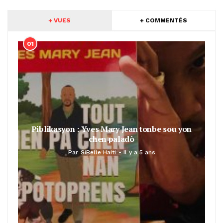
+ VUES
+ COMMENTÉS
01
Piblikasyon : Yves Mary Jean tonbe sou yon
chen paladò
Par
SiBelle Haiti
Il y a 5 ans