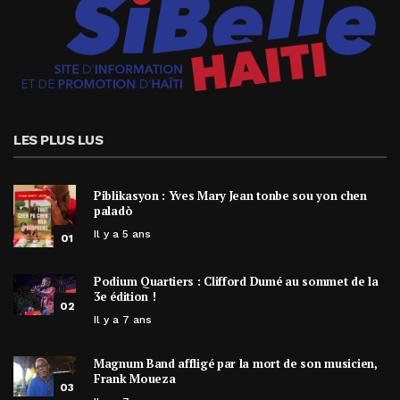
LES PLUS LUS
Piblikasyon : Yves Mary Jean tonbe sou yon chen
paladò
Il y a 5 ans
01
Podium Quartiers : Clifford Dumé au sommet de la
3e édition !
02
Il y a 7 ans
Magnum Band affligé par la mort de son musicien,
Frank Moueza
03