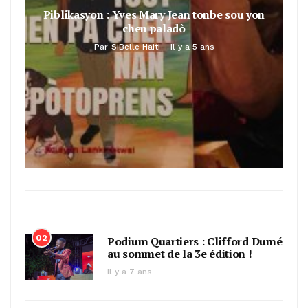
Piblikasyon : Yves Mary Jean tonbe sou yon
chen paladò
Par
SiBelle Haiti
Il y a 5 ans
02
Podium Quartiers : Clifford Dumé
au sommet de la 3e édition !
Il y a 7 ans