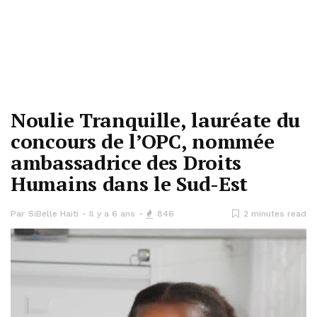
Noulie Tranquille, lauréate du
concours de l’OPC, nommée
ambassadrice des Droits
Humains dans le Sud-Est
Par
SiBelle Haiti
Il y a 6 ans
846
2 minutes read