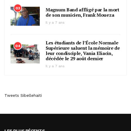
03
Magnum Band affligé par la mort
de son musicien, Frank Moueza
Il y a 7 ans
Les étudiants de l’École Normale
04
Supérieure saluent la mémoire de
leur condisciple, Vania Eliacin,
décédée le 29 août dernier
Il y a 7 ans
Tweets Sibellehaiti