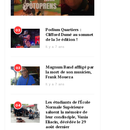
Podium Quartiers :
02
Clifford Dumé au sommet
de la 3e édition !
Il y a 7 ans
Magnum Band affligé par
03
la mort de son musicien,
Frank Moueza
Il y a 7 ans
Les étudiants de l’École
04
Normale Supérieure
saluent la mémoire de
leur condisciple, Vania
Eliacin, décédée le 29
août dernier