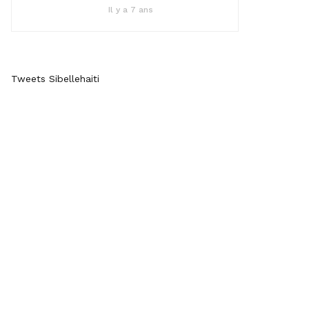
Il y a 7 ans
Tweets Sibellehaiti