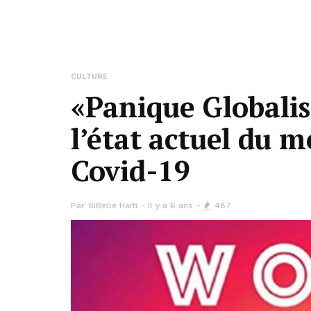
CULTURE
«Panique Globalis
l’état actuel du 
Covid-19
Par
SiBelle Haiti
Il y a 6 ans
487