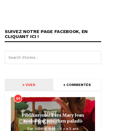
SUIVEZ NOTRE PAGE FACEBOOK, EN
CLIQUANT ICI !
+ VUES
+ COMMENTÉS
01
Piblikasyon : Yves Mary Jean
tonbe sou yon chen paladò
Par
SiBelle Haiti
Il y a 5 ans