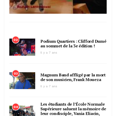
02
Podium Quartiers : Clifford Dumé
au sommet de la 3e édition !
Il y a 7 ans
03
Magnum Band affligé par la mort
de son musicien, Frank Moueza
Il y a 7 ans
Les étudiants de l’École Normale
04
Supérieure saluent la mémoire de
leur condisciple, Vania Eliacin,