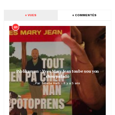
+ VUES
+ COMMENTÉS
01
Piblikasyon : Yves Mary Jean tonbe sou yon
chen paladò
Par
SiBelle Haiti
Il y a 5 ans