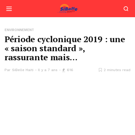
ENVIRONNEMENT
Période cyclonique 2019 : une
« saison standard »,
rassurante mais…
Par
SiBelle Haiti
Il y a 7 ans
616
2 minutes read