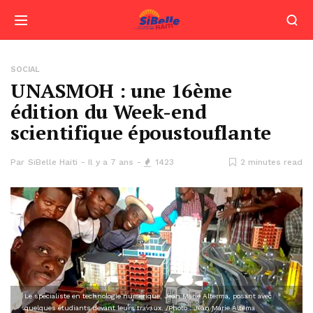
SOCIAL
UNASMOH : une 16ème
édition du Week-end
scientifique époustouflante
Par
SiBelle Haiti
Il y a 7 ans
1423
2 minutes read
Le spécialiste en technologie numérique, Jean Marie Alterma, posant avec
quelques étudiants devant leurs travaux. /Photo : Jean Marie Altema