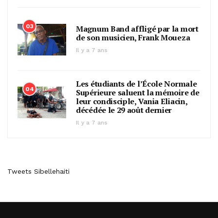
03
Magnum Band affligé par la mort
de son musicien, Frank Moueza
Il y a 7 ans
Les étudiants de l’École Normale
04
Supérieure saluent la mémoire de
leur condisciple, Vania Eliacin,
décédée le 29 août dernier
Il y a 7 ans
Tweets Sibellehaiti