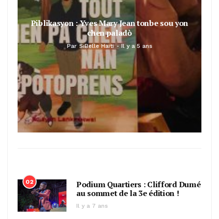
Piblikasyon : Yves Mary Jean tonbe sou yon
chen paladò
Par
SiBelle Haiti
Il y a 5 ans
02
Podium Quartiers : Clifford Dumé
au sommet de la 3e édition !
Il y a 7 ans