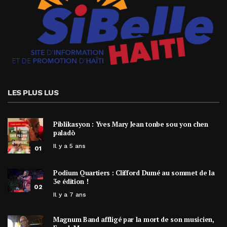
LES PLUS LUS
Piblikasyon : Yves Mary Jean tonbe sou yon chen
paladò
Il y a 5 ans
01
Podium Quartiers : Clifford Dumé au sommet de la
3e édition !
02
Il y a 7 ans
Magnum Band affligé par la mort de son musicien,