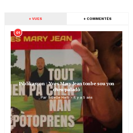
+ VUES
+ COMMENTÉS
01
Piblikasyon : Yves Mary Jean tonbe sou yon
chen paladò
Par
SiBelle Haiti
Il y a 5 ans