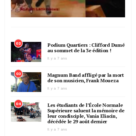
02
Podium Quartiers : Clifford Dumé
au sommet de la 3e édition !
Il y a 7 ans
03
Magnum Band affligé par la mort
de son musicien, Frank Moueza
Il y a 7 ans
04
Les étudiants de l’École Normale
Supérieure saluent la mémoire de
leur condisciple, Vania Eliacin,
décédée le 29 août dernier
Il y a 7 ans