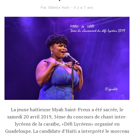
Par
SiBelle Haiti
Il y a 7 ans
La jeune haïtienne Myah Saint-Preux a été sacrée, le
samedi 20 avril 2019, 3ème du concours de chant inter-
lycéens de la caraïbe, «Défi Lycéens» organisé en
Guadeloupe. La candidate d’Haïti a interprété le morceau