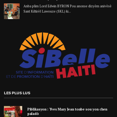
Anba plim Lord Edwin BYRON Pou anonse dizyèm anivèsè
Sant Kiltirèl Lawouze (SKL) ki...
LES PLUS LUS
Piblikasyon : Yves Mary Jean tonbe sou yon chen
paladò