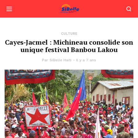
CULTURE
Cayes-Jacmel : Michineau consolide son
unique festival Banbou Lakou
Par
SiBelle Haiti
Il y a 7 ans