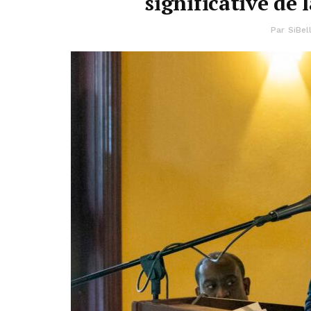
significative de 
Par
SiBell