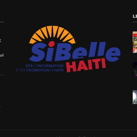
L
t
qué
.