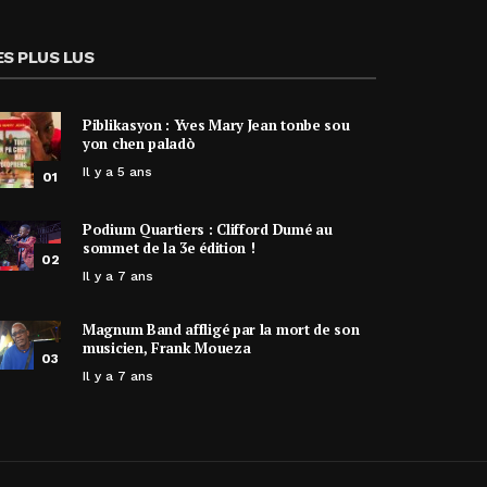
ES PLUS LUS
Piblikasyon : Yves Mary Jean tonbe sou
yon chen paladò
Il y a 5 ans
01
Podium Quartiers : Clifford Dumé au
sommet de la 3e édition !
02
Il y a 7 ans
Magnum Band affligé par la mort de son
musicien, Frank Moueza
03
Il y a 7 ans