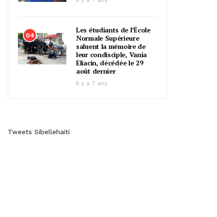
Il y a 7 ans
Les étudiants de l’École
04
Normale Supérieure
saluent la mémoire de
leur condisciple, Vania
Eliacin, décédée le 29
août dernier
Il y a 7 ans
Tweets Sibellehaiti