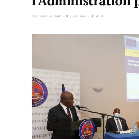
l’Administration 
Par
SiBelle Haiti
Il y a 6 ans
459