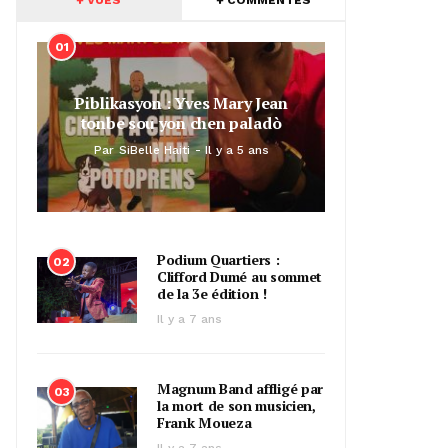
01
Piblikasyon : Yves Mary Jean
tonbe sou yon chen paladò
Par
SiBelle Haiti
Il y a 5 ans
Podium Quartiers :
02
Clifford Dumé au sommet
de la 3e édition !
Il y a 7 ans
Magnum Band affligé par
03
la mort de son musicien,
Frank Moueza