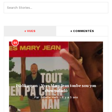
+ VUES
+ COMMENTÉS
01
Piblikasyon : Yves Mary Jean tonbe sou yon
chen paladò
Par
SiBelle Haiti
Il y a 5 ans