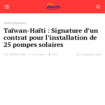
ENVIRONNEMENT
Taïwan-Haïti : Signature d’un
contrat pour l’installation de
25 pompes solaires
Par
SiBelle Haiti
Il y a 6 ans
457
3 minutes read