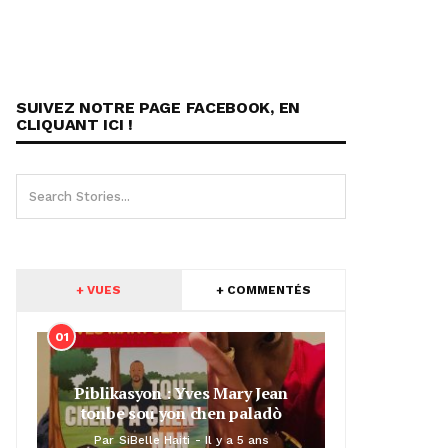
SUIVEZ NOTRE PAGE FACEBOOK, EN
CLIQUANT ICI !
+ VUES
+ COMMENTÉS
01
Piblikasyon : Yves Mary Jean
tonbe sou yon chen paladò
Par
SiBelle Haiti
Il y a 5 ans