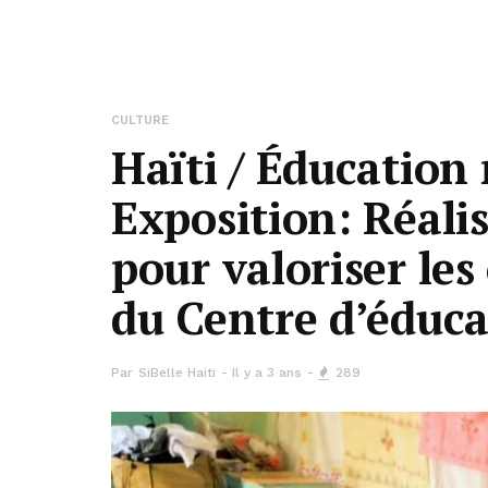
CULTURE
Haïti / Éducation 
Exposition: Réalis
pour valoriser les
du Centre d’éduca
Par
SiBelle Haiti
Il y a 3 ans
289