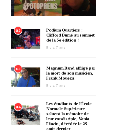
Podium Quartiers :
02
Clifford Dumé au sommet
de la 3e édition !
Il y a 7 ans
Magnum Band affligé par
03
la mort de son musicien,
Frank Moueza
Il y a 7 ans
Les étudiants de l’École
04
Normale Supérieure
saluent la mémoire de
leur condisciple, Vania
Eliacin, décédée le 29
août dernier