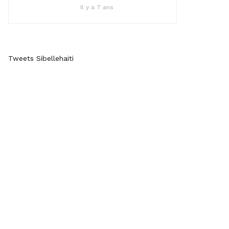
Il y a 7 ans
Tweets Sibellehaiti