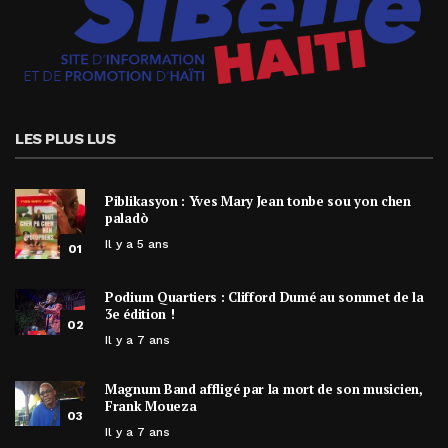
LES PLUS LUS
Piblikasyon : Yves Mary Jean tonbe sou yon chen
paladò
Il y a 5 ans
01
Podium Quartiers : Clifford Dumé au sommet de la
3e édition !
02
Il y a 7 ans
Magnum Band affligé par la mort de son musicien,
Frank Moueza
03
Il y a 7 ans