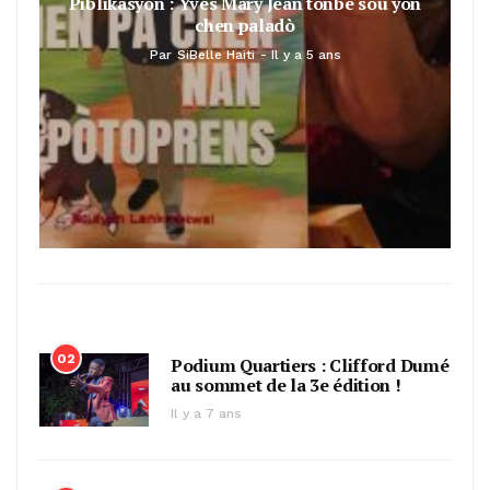
Piblikasyon : Yves Mary Jean tonbe sou yon
chen paladò
Par
SiBelle Haiti
Il y a 5 ans
02
Podium Quartiers : Clifford Dumé
au sommet de la 3e édition !
Il y a 7 ans