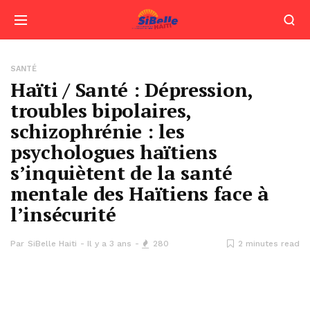
SANTÉ
Haïti / Santé : Dépression,
troubles bipolaires,
schizophrénie : les
psychologues haïtiens
s’inquiètent de la santé
mentale des Haïtiens face à
l’insécurité
Par
SiBelle Haiti
Il y a 3 ans
280
2 minutes read