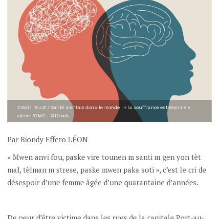
Crédit: ELLE / Santé mentale dans le monde : « la souffrance est énorme »,
alerte l'OMS - ©IStock
Par Biondy Effero LÉON
« Mwen anvi fou, paske vire tounen m santi m gen yon tèt
mal, tèlman m strese, paske mwen paka soti », c’est le cri de
désespoir d’une femme âgée d’une quarantaine d’années.
De peur d’être victime dans les rues de la capitale Port-au-