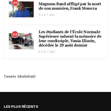
03
Magnum Band affligé par la mort
de son musicien, Frank Moueza
Il y a 7 ans
Les étudiants de l’École Normale
04
Supérieure saluent la mémoire de
leur condisciple, Vania Eliacin,
décédée le 29 août dernier
Il y a 7 ans
Tweets Sibellehaiti
LES PLUS RÉCENTS