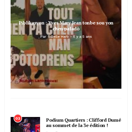
Piblikasyon : Yves Mary Jean tonbe sou yon
chen paladò
Par
SiBelle Haiti
Il y a 5 ans
02
Podium Quartiers : Clifford Dumé
au sommet de la 3e édition !