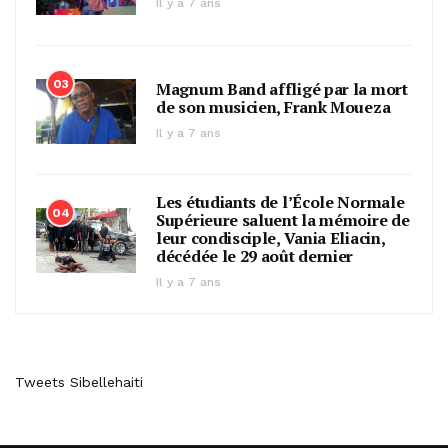
Il y a 7 ans
03
Magnum Band affligé par la mort
de son musicien, Frank Moueza
Il y a 7 ans
Les étudiants de l’École Normale
04
Supérieure saluent la mémoire de
leur condisciple, Vania Eliacin,
décédée le 29 août dernier
Il y a 7 ans
Tweets Sibellehaiti