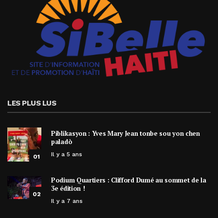
LES PLUS LUS
Piblikasyon : Yves Mary Jean tonbe sou yon chen
paladò
Il y a 5 ans
01
Podium Quartiers : Clifford Dumé au sommet de la
3e édition !
02
Il y a 7 ans