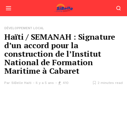
DÉVELOPPEMENT LOCAL
Haïti / SEMANAH : Signature
d’un accord pour la
construction de l’Institut
National de Formation
Maritime à Cabaret
Par
SiBelle Haiti
Il y a 5 ans
410
2 minutes read