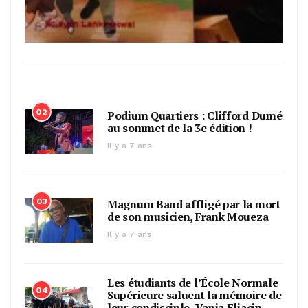
02
Podium Quartiers : Clifford Dumé
au sommet de la 3e édition !
Il y a 7 ans
03
Magnum Band affligé par la mort
de son musicien, Frank Moueza
Il y a 7 ans
Les étudiants de l’École Normale
04
Supérieure saluent la mémoire de
leur condisciple, Vania Eliacin,