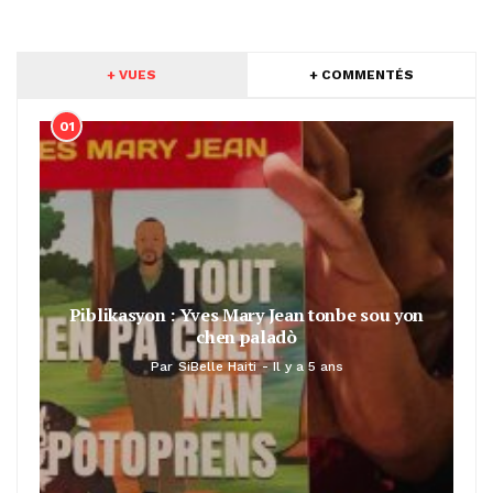
+ VUES
+ COMMENTÉS
01
Piblikasyon : Yves Mary Jean tonbe sou yon
chen paladò
Par
SiBelle Haiti
Il y a 5 ans