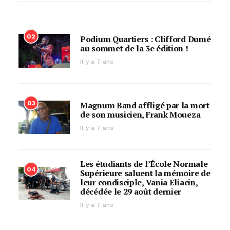
02
Podium Quartiers : Clifford Dumé
au sommet de la 3e édition !
Il y a 7 ans
03
Magnum Band affligé par la mort
de son musicien, Frank Moueza
Il y a 7 ans
Les étudiants de l’École Normale
04
Supérieure saluent la mémoire de
leur condisciple, Vania Eliacin,
décédée le 29 août dernier
Il y a 7 ans