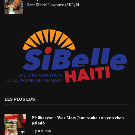
Sant Kiltirèl Lawouze (SKL) ki...
LES PLUS LUS
Piblikasyon : Yves Mary Jean tonbe sou yon chen
paladò
Il y a 5 ans
01