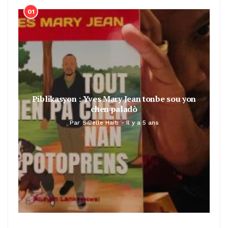
01
Piblikasyon : Yves Mary Jean tonbe sou yon
chen paladò
Par
SiBelle Haiti
Il y a 5 ans