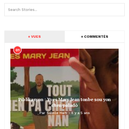
+ VUES
+ COMMENTÉS
01
Piblikasyon : Yves Mary Jean tonbe sou yon
chen paladò
Par
SiBelle Haiti
Il y a 5 ans