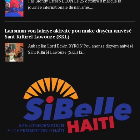
Par Biondy Effero LÉON Le 25 octobre a marqué la
journée internationale du nanisme....
Lansman yon latriye aktivite pou make disyèm anivèsè
Sant Kiltirèl Lawouze (SKL)
Anba plim Lord Edwin BYRON Pou anonse dizyèm anivèsè
Sant Kiltirèl Lawouze (SKL) ki...