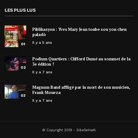
LES PLUS LUS
Piblikasyon : Yves Mary Jean tonbe sou yon chen
paladò
Il y a 5 ans
01
Podium Quartiers : Clifford Dumé au sommet de la
3e édition !
02
Il y a 7 ans
Magnum Band affligé par la mort de son musicien,
Frank Moueza
03
Il y a 7 ans
© Copyright 2019 - SibelleHaïti