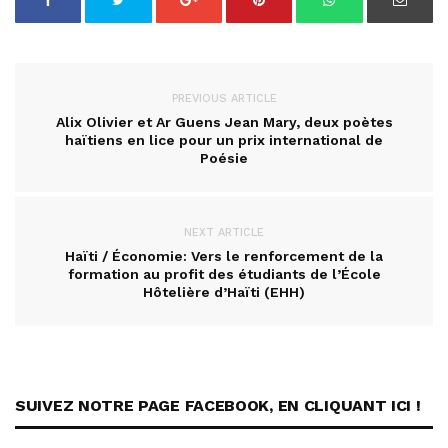
PREVIOUS ARTICLE
Alix Olivier et Ar Guens Jean Mary, deux poètes
haïtiens en lice pour un prix international de
Poésie
NEXT ARTICLE
Haïti / Économie: Vers le renforcement de la
formation au profit des étudiants de l’École
Hôtelière d’Haïti (EHH)
SUIVEZ NOTRE PAGE FACEBOOK, EN CLIQUANT ICI !