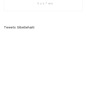
Il y a 7 ans
Tweets Sibellehaiti