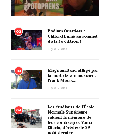
Podium Quartiers :
02
Clifford Dumé au sommet
de la 3e édition !
Il y a 7 ans
Magnum Band affligé par
03
la mort de son musicien,
Frank Moueza
Il y a 7 ans
Les étudiants de l’École
04
Normale Supérieure
saluent la mémoire de
leur condisciple, Vania
Eliacin, décédée le 29
août dernier