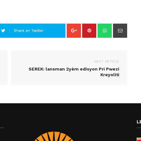
Share on Twitter
NEXT ARTICLE
SEREK: lansman 2yèm edisyon Pri Pwezi
Kreyoliti
L