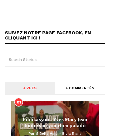
SUIVEZ NOTRE PAGE FACEBOOK, EN
CLIQUANT ICI !
+ VUES
+ COMMENTÉS
01
Piblikasyon : Yves Mary Jean
tonbe sou yon chen paladò
Par
SiBelle Haiti
Il y a 5 ans