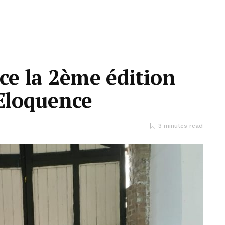
nce la 2ème édition
’Eloquence
3 minutes read