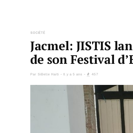
SOCIÉTÉ
Jacmel: JISTIS la
de son Festival d
Par
SiBelle Haiti
Il y a 5 ans
457