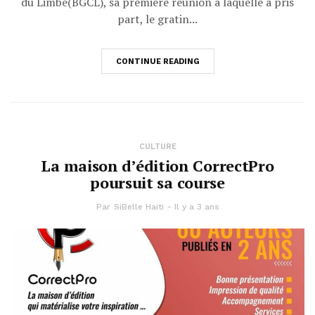
du Limbé(BGCL), sa première réunion à laquelle a pris
part, le gratin...
CONTINUE READING
CULTURE
La maison d’édition CorrectPro
poursuit sa course
Par
SiBelle Haiti
Il y a 3 ans