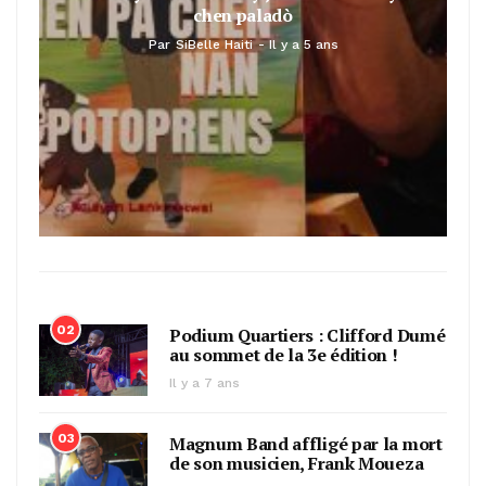
chen paladò
Par
SiBelle Haiti
Il y a 5 ans
02
Podium Quartiers : Clifford Dumé
au sommet de la 3e édition !
Il y a 7 ans
03
Magnum Band affligé par la mort
de son musicien, Frank Moueza