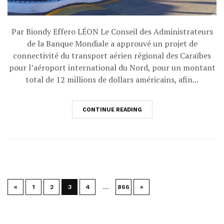
Par Biondy Effero LÉON Le Conseil des Administrateurs
de la Banque Mondiale a approuvé un projet de
connectivité du transport aérien régional des Caraïbes
pour l’aéroport international du Nord, pour un montant
total de 12 millions de dollars américains, afin...
CONTINUE READING
Navigation
«
1
2
3
4
…
866
»
des
articles