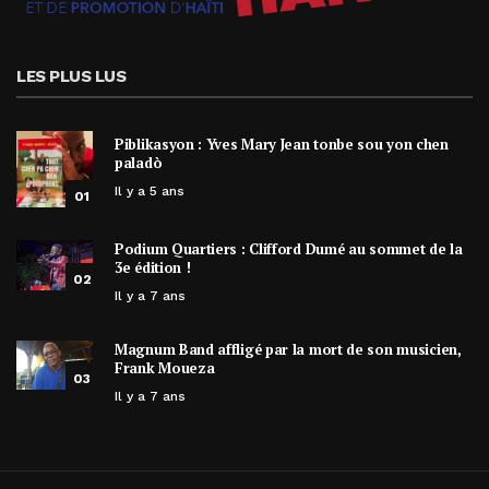
LES PLUS LUS
Piblikasyon : Yves Mary Jean tonbe sou yon chen
paladò
Il y a 5 ans
01
Podium Quartiers : Clifford Dumé au sommet de la
3e édition !
02
Il y a 7 ans
Magnum Band affligé par la mort de son musicien,
Frank Moueza
03
Il y a 7 ans