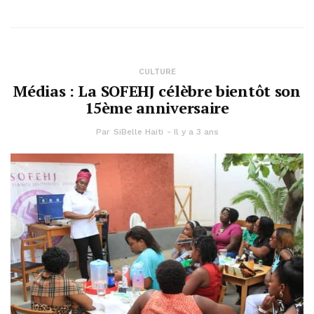
CULTURE
Médias : La SOFEHJ célèbre bientôt son
15ème anniversaire
Par
SiBelle Haiti
Il y a 3 ans