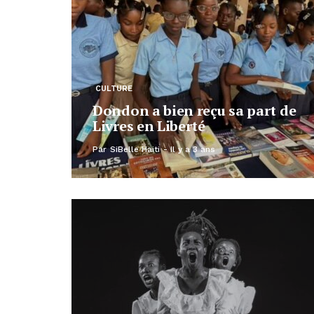
CULTURE
Dondon a bien reçu sa part de
Livres en Liberté
Par
SiBelle Haiti
Il y a 3 ans