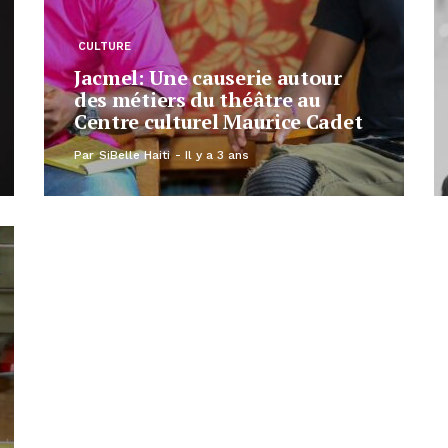
CULTURE
Jacmel: Une causerie autour
des métiers du théâtre au
Centre culturel Maurice Cadet
Par
SiBelle Haiti
Il y a 3 ans