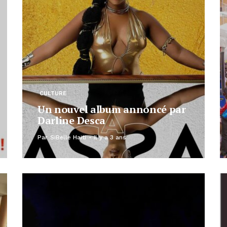
CULTURE
Un nouvel album annoncé par
Darline Desca
Par
SiBelle Haiti
Il y a 3 ans