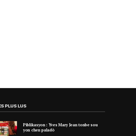
ES PLUS LUS
Piblikasyon : Yves Mary Jean tonbe sou
yon chen paladò