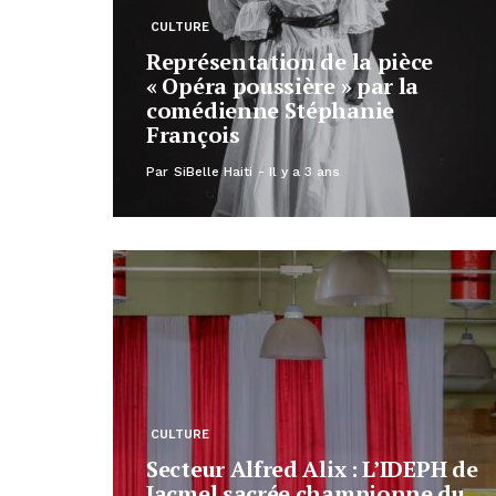
CULTURE
Représentation de la pièce
« Opéra poussière » par la
comédienne Stéphanie
François
Par
SiBelle Haiti
Il y a 3 ans
CULTURE
Secteur Alfred Alix : L’IDEPH de
Jacmel sacrée championne du