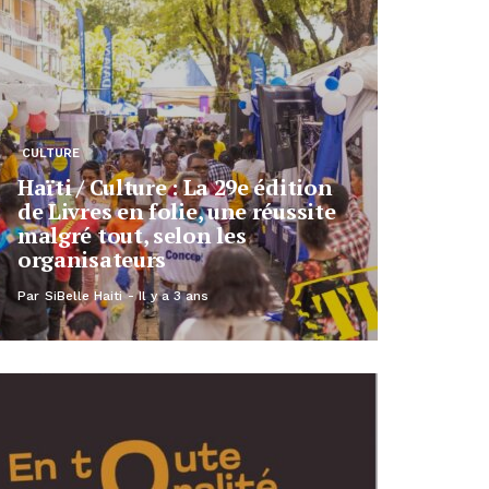
CULTURE
Haïti / Culture : La 29e édition
de Livres en folie, une réussite
malgré tout, selon les
organisateurs
Par
SiBelle Haiti
Il y a 3 ans