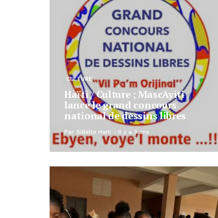
CULTURE
Haïti / Culture ; MascAyiti
lance le grand concours
national de dessins libres
Par
SiBelle Haiti
Il y a 3 ans