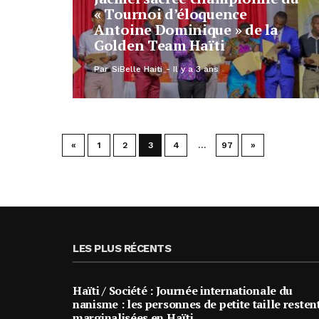
« Tournoi d’éloquence
Antoine Dominique » de la
Golden Team Haïti
Par
SiBelle Haiti
Il y a 3 ans
«
1
2
3
4
…
97
»
LES PLUS RÉCENTS
Haïti / Société : Journée internationale du
nanisme : les personnes de petite taille resten
marginalisées en Haïti