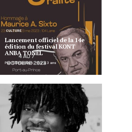
CULTURE
Lancement officiel de la 14e
édition du festival KONT
ANBA TONÈL
Par
SiBelle Haiti
Il y a 3 ans