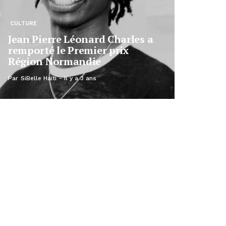
CULTURE
Jean Pierre Léonard Charles a
remporté le Premier prix
Région Normandie
Par
SiBelle Haiti
Il y a 3 ans